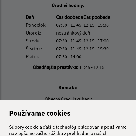
Úradné hodiny:
Deň
Čas doobeda
Čas poobede
Pondelok:
07:30 - 11:45
12:15 - 15:30
Utorok:
nestránkový deň
Streda:
07:30 - 11:45
12:15 - 17:00
Štvrtok:
07:30 - 11:45
12:15 - 15:30
Piatok:
07:30 - 14:00
Obedňajšia prestávka:
11:45 - 12:15
Kontakt:
Obecný úrad Jakubany
Jakubany 555
Používame cookies
065 12 Jakubany
jakubany@jakubany.sk
Súbory cookie a ďalšie technológie sledovania používame
+421 524 283 651
na zlepšenie vášho zážitku z prehliadania našich