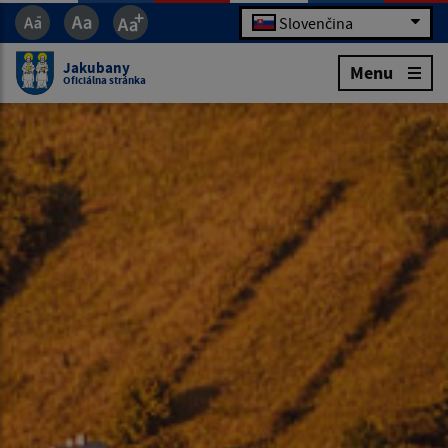
Slovenčina
Jakubany
Menu
Oficiálna stránka