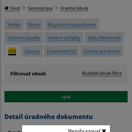
Úvod
Samospráva
Úradná tabuľa
Všetko
Rôzne
Rozpočet-Hospodárenie
Uložené zásielky
Verejné vyhlášky
Voľby/Referendá
VZN
Zámery
Zasadnutia OZ
Životné prostredie
Filtrovať obsah
Rozbaliť obsah filtra
Názov:
späť
Popis:
Detail úradného dokumentu
Dátum zverejnenia od:
Nezobrazovať