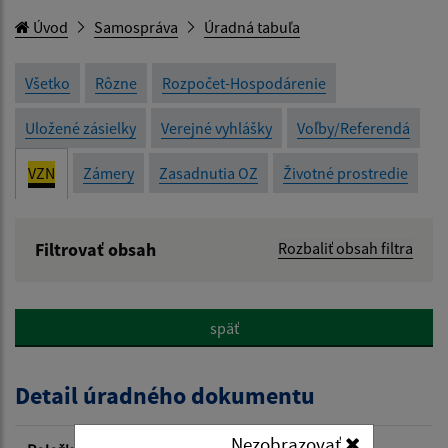
Úvod
Samospráva
Úradná tabuľa
Všetko
Rôzne
Rozpočet-Hospodárenie
Uložené zásielky
Verejné vyhlášky
Voľby/Referendá
VZN
Zámery
Zasadnutia OZ
Životné prostredie
Filtrovať obsah
Rozbaliť obsah filtra
Názov:
späť
Popis:
Detail úradného dokumentu
Dátum zverejnenia od:
Nezobrazovať