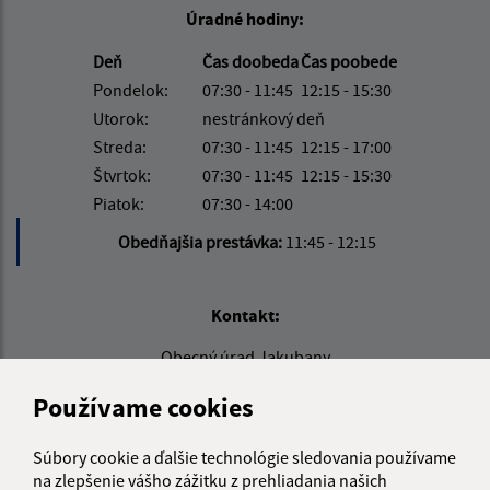
Úradné hodiny:
Deň
Čas doobeda
Čas poobede
Pondelok:
07:30 - 11:45
12:15 - 15:30
Utorok:
nestránkový deň
Streda:
07:30 - 11:45
12:15 - 17:00
Štvrtok:
07:30 - 11:45
12:15 - 15:30
Piatok:
07:30 - 14:00
Obedňajšia prestávka:
11:45 - 12:15
Kontakt:
Obecný úrad Jakubany
Jakubany 555
Používame cookies
065 12 Jakubany
jakubany@jakubany.sk
Súbory cookie a ďalšie technológie sledovania používame
+421 524 283 651
na zlepšenie vášho zážitku z prehliadania našich