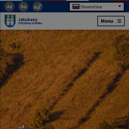
Slovenčina
Jakubany
Menu
Oficiálna stránka