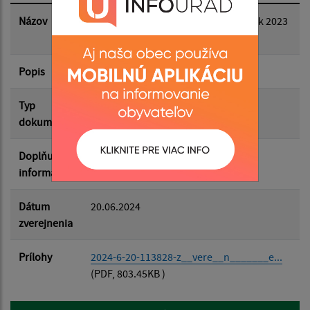
Dátum zverejnenia do:
Názov
Záverečný účet obce Jakubany za rok 2023
web
Popis
Filtrovať
Reset
Typ
Rozpočet-Hospodárenie
dokumentu
Doplňujúce
informácie
Dátum
20.06.2024
zverejnenia
Prílohy
2024-6-20-113828-z__vere__n_______e...
(PDF, 803.45KB )