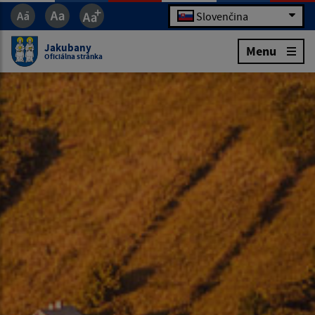
Slovenčina
Jakubany
Menu
Oficiálna stránka