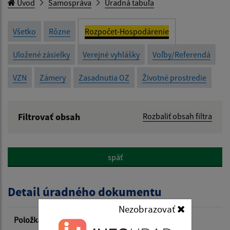
Úvod
Samospráva
Úradná tabuľa
Všetko
Rôzne
Rozpočet-Hospodárenie
Uložené zásielky
Verejné vyhlášky
Voľby/Referendá
VZN
Zámery
Zasadnutia OZ
Životné prostredie
Filtrovať obsah
Rozbaliť obsah filtra
Názov:
späť
Popis:
Detail úradného dokumentu
Dátum zverejnenia od:
Nezobrazovať
Položka
Informácia