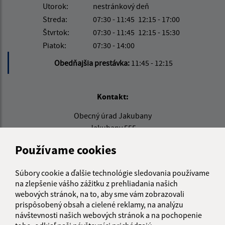
Utorok:
nestránkový deň
Streda:
07:30 - 11:45
12:15 - 17:00
Štvrtok:
07:30 - 11:45
12:15 - 15:30
Piatok:
07:30 - 14:00
Obedňajšia prestávka:
11:45 - 12:15
Kontakt:
Obecný úrad Jakubany
Jakubany 555
065 12 Jakubany
Používame cookies
jakubany@jakubany.sk
+421 524 283 651
Súbory cookie a ďalšie technológie sledovania používame
na zlepšenie vášho zážitku z prehliadania našich
IČO: 00329924
webových stránok, na to, aby sme vám zobrazovali
prispôsobený obsah a cielené reklamy, na analýzu
návštevnosti našich webových stránok a na pochopenie