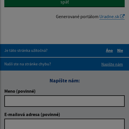
späť
Generované portálom
Uradne.sk
Je táto stránka užitočná?
Áno
Nie
Boli tieto 
Boli 
Našli ste na stránke chybu?
Napíšte nám
Napíšte nám:
Meno (povinné)
E-mailová adresa (povinné)