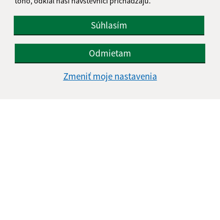
toho, odkiaľ naši návštevníci prichádzajú.
Súhlasím
Odmietam
Zmeniť moje nastavenia
Informácie o stránke:
Vyhlásenie o prístupnosti
Autorské práva
Ochrana osobných údajov
Navigácia: