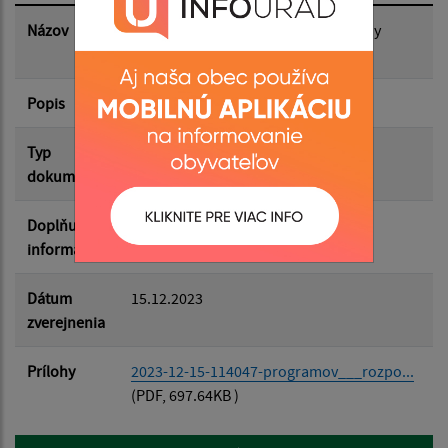
Dátum zverejnenia do:
Názov
Programový rozpočet obce Jakubany
2024,2025,2026
Popis
Filtrovať
Reset
Typ
Rozpočet-Hospodárenie
dokumentu
Doplňujúce
informácie
Dátum
15.12.2023
zverejnenia
Prílohy
2023-12-15-114047-programov___rozpo...
(PDF, 697.64KB )