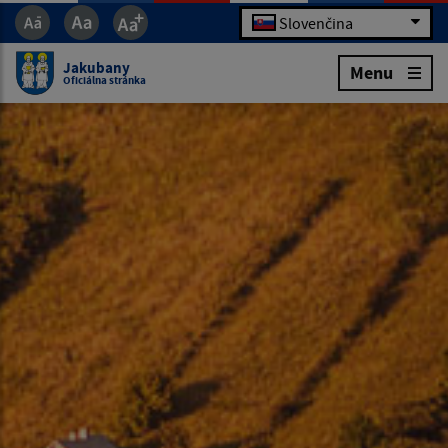
Slovenčina
Jakubany
Menu
Oficiálna stránka