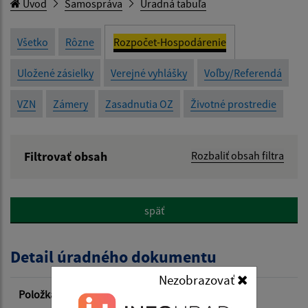
Úvod
Samospráva
Úradná tabuľa
Všetko
Rôzne
Rozpočet-Hospodárenie
Uložené zásielky
Verejné vyhlášky
Voľby/Referendá
VZN
Zámery
Zasadnutia OZ
Životné prostredie
Filtrovať obsah
Rozbaliť obsah filtra
Názov:
späť
Popis:
Detail úradného dokumentu
Dátum zverejnenia od:
Nezobrazovať
Položka
Informácia