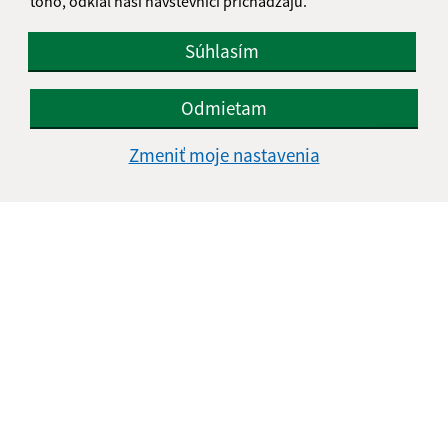
toho, odkiaľ naši návštevníci prichádzajú.
Súhlasím
Odmietam
Zmeniť moje nastavenia
Informácie o stránke:
Vyhlásenie o prístupnosti
Autorské práva
Ochrana osobných údajov
Navigácia: