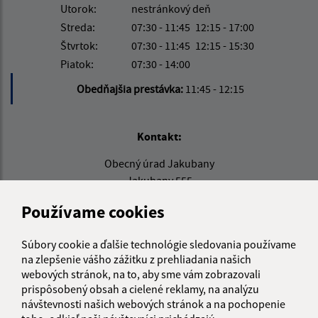
Utorok:
nestránkový deň
Streda:
07:30 - 11:45
12:15 - 17:00
Štvrtok:
07:30 - 11:45
12:15 - 15:30
Piatok:
07:30 - 14:00
Obedňajšia prestávka:
11:45 - 12:15
Kontakt:
Obecný úrad Jakubany
Jakubany 555
065 12 Jakubany
Používame cookies
jakubany@jakubany.sk
+421 524 283 651
Súbory cookie a ďalšie technológie sledovania používame
na zlepšenie vášho zážitku z prehliadania našich
IČO: 00329924
webových stránok, na to, aby sme vám zobrazovali
prispôsobený obsah a cielené reklamy, na analýzu
návštevnosti našich webových stránok a na pochopenie