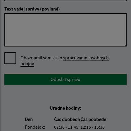
Text vašej správy (povinné)
Oboznámil som sa so
spracúvaním osobných
údajov
Google reCaptcha Response
Odoslať správu
Úradné hodiny:
Deň
Čas doobeda
Čas poobede
Pondelok:
07:30 - 11:45
12:15 - 15:30