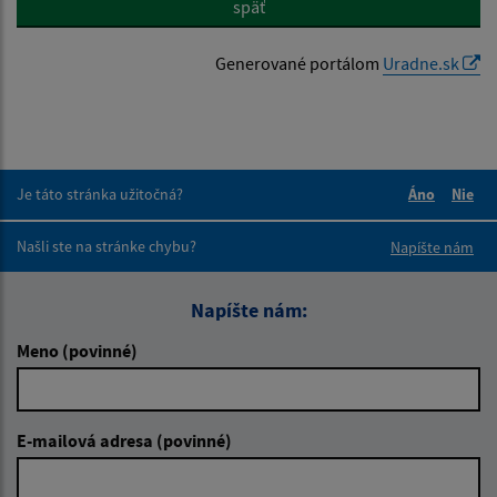
späť
Generované portálom
Uradne.sk
Je táto stránka užitočná?
Áno
Nie
Boli tieto 
Boli 
Našli ste na stránke chybu?
Napíšte nám
Napíšte nám:
Meno (povinné)
E-mailová adresa (povinné)