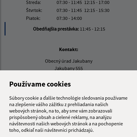
Streda:
07:30 - 11:45
12:15 - 17:00
Štvrtok:
07:30 - 11:45
12:15 - 15:30
Piatok:
07:30 - 14:00
Obedňajšia prestávka:
11:45 - 12:15
Kontakt:
Obecný úrad Jakubany
Jakubany 555
065 12 Jakubany
Používame cookies
jakubany@jakubany.sk
+421 524 283 651
Súbory cookie a ďalšie technológie sledovania používame
na zlepšenie vášho zážitku z prehliadania našich
IČO: 00329924
webových stránok, na to, aby sme vám zobrazovali
prispôsobený obsah a cielené reklamy, na analýzu
návštevnosti našich webových stránok a na pochopenie
toho, odkiaľ naši návštevníci prichádzajú.