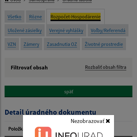
Všetko
Rôzne
Rozpočet-Hospodárenie
Uložené zásielky
Verejné vyhlášky
Voľby/Referendá
VZN
Zámery
Zasadnutia OZ
Životné prostredie
Filtrovať obsah
Rozbaliť obsah filtra
Názov:
späť
Popis:
Detail úradného dokumentu
Dátum zverejnenia od:
Nezobrazovať
Položka
Informácia