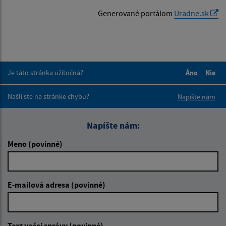
Generované portálom
Uradne.sk
Je táto stránka užitočná?
Áno
Nie
Boli tieto 
Boli 
Našli ste na stránke chybu?
Napíšte nám
Napíšte nám:
Meno (povinné)
E-mailová adresa (povinné)
Text vašej správy (povinné)