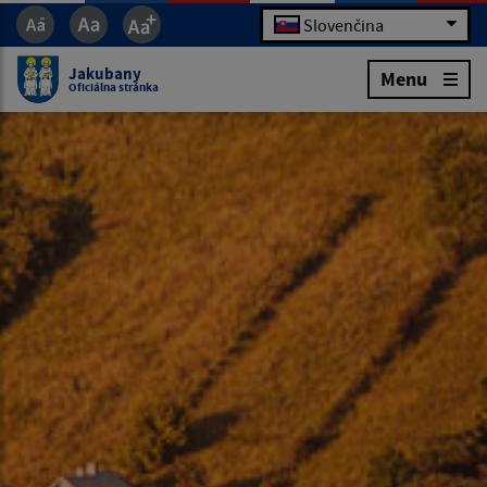
Slovenčina
Jakubany
Menu
Oficiálna stránka