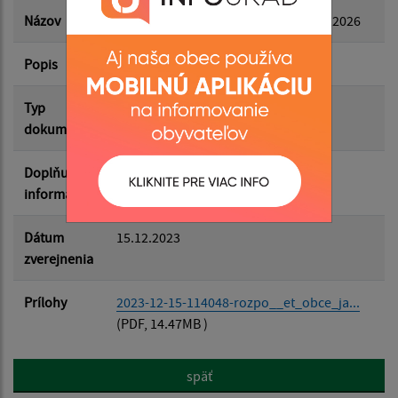
Dátum zverejnenia do:
Názov
Rozpočet obce Jakubany 2024,2025,2026
Popis
Filtrovať
Reset
Typ
Rozpočet-Hospodárenie
dokumentu
Doplňujúce
informácie
Dátum
15.12.2023
zverejnenia
Prílohy
2023-12-15-114048-rozpo__et_obce_ja...
(PDF, 14.47MB )
späť