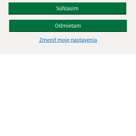
Súhlasím
Odmietam
Zmeniť moje nastavenia
Informácie o stránke:
Vyhlásenie o prístupnosti
Autorské práva
Ochrana osobných údajov
Navigácia:
Vytlačiť aktuálnu stránku