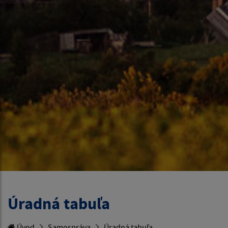
Úradná tabuľa
Úvod
Samospráva
Úradná tabuľa