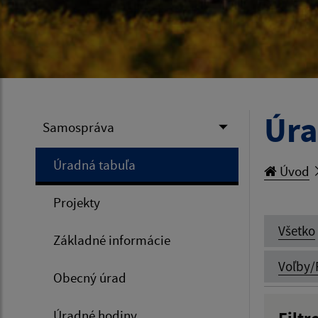
Úra
Samospráva
Úradná tabuľa
Úvod
Projekty
Všetko
Základné informácie
Voľby/
Obecný úrad
Úradné hodiny