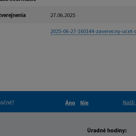
verejnenia
27.06.2025
2025-06-27-160144-zaverecny-ucet-o
itočné?
Našli
Áno
Nie
Boli tieto informácie pre 
Boli tieto informáci
Úradné hodiny: