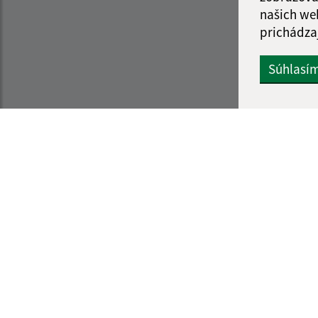
našich we
prichádza
Súhlasí
Informácie o stránke:
Navigácia:
Vyhlásenie o prístupnosti
Vytlačiť aktuálnu strá
Autorské práva
Mapa stránok
Ochrana osobných údajov
Cookies