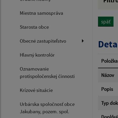
Filtr
Názov
Miestna samospráva
späť
Starosta obce
Dátum 
Obecné zastupiteľstvo
Deta
Hlavný kontrolór
Filtr
Položka
Oznamovanie
Názov
protispoločenskej činnosti
Popis
Krízové situácie
Typ do
Urbárska spoločnosť obce
Jakubany, pozem. spol.
Doplňuj