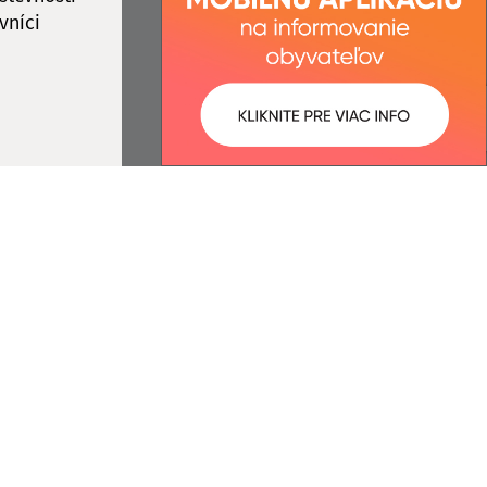
vníci
ované:
Správca obsahu:
08:55 hod.
Správca obsahu je Obec
Jakubany.
Vytvorené v súlade s
Jednotným