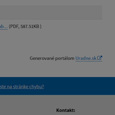
b...
(PDF, 587.51KB )
Generované portálom
Uradne.sk
 ste na stránke chybu?
vás užitočné?
e pre vás užitočné?
Kontakt: