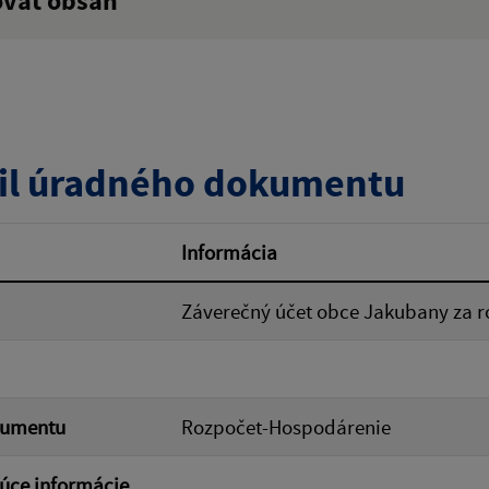
ovať obsah
:
Popis:
zverejnenia do:
il úradného dokumentu
ovať
Informácia
Záverečný účet obce Jakubany za r
kumentu
Rozpočet-Hospodárenie
úce informácie