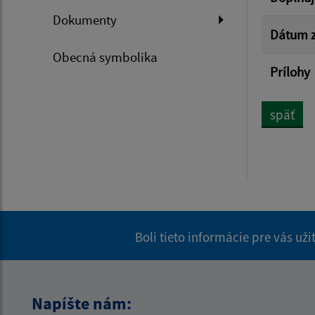
Dokumenty
Dátum z
Obecná symbolika
Prílohy
späť
Boli tieto informácie pre vás už
Napíšte nám: