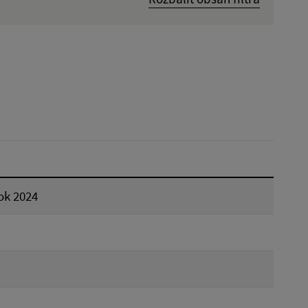
Dátum zverejnenia od:
Reset
ok 2024