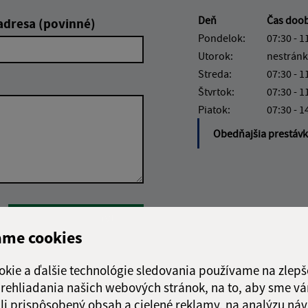
Deň
Čas doo
adresa (povinné)
Pondelok:
07:30 - 1
Utorok:
nestránk
Streda:
07:30 - 1
Štvrtok:
07:30 - 1
Piatok:
07:30 - 1
Obedňajšia prestáv
Google reCaptcha Response
Odoslať správu
ame cookies
okie a ďalšie technológie sledovania používame na zlepš
 prehliadania našich webových stránok, na to, aby sme v
li prispôsobený obsah a cielené reklamy, na analýzu náv