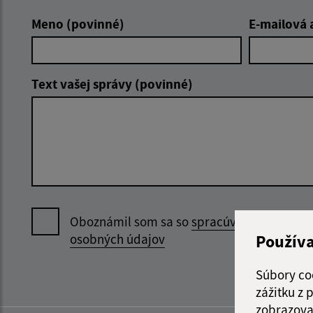
Meno (povinné)
E-mailová 
Text vašej správy (povinné)
Oboznámil som sa so
spracúvaním
Použív
osobných údajov
Súbory co
zážitku z
zobrazova