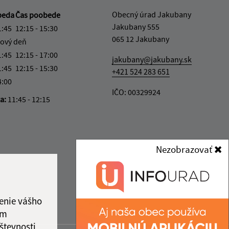
Obecný úrad Jakubany
beda
Čas poobede
Jakubany 555
1:45
12:15 - 15:30
065 12 Jakubany
ový deň
1:45
12:15 - 17:00
jakubany@jakubany.sk
1:45
12:15 - 15:30
+421 524 283 651
4:00
IČO: 00329924
ka:
11:45 - 12:15
Nezobrazovať
enie vášho
ám
števnosti