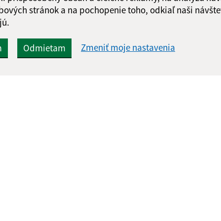
bových stránok a na pochopenie toho, odkiaľ naši návšte
jú.
Zmeniť moje nastavenia
m
Odmietam
Rýchle odkazy:
Aktualiz
nku
Základné informácie
06.08.2026 
Aktuality
RSS
História