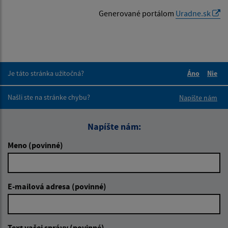
Generované portálom
Uradne.sk
Je táto stránka užitočná?
Áno
Nie
Boli tieto 
Boli 
Našli ste na stránke chybu?
Napíšte nám
Napíšte nám:
Meno (povinné)
E-mailová adresa (povinné)
Text vašej správy (povinné)