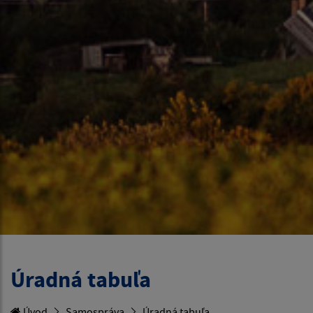
Úradná tabuľa
Úvod
Samospráva
Úradná tabuľa