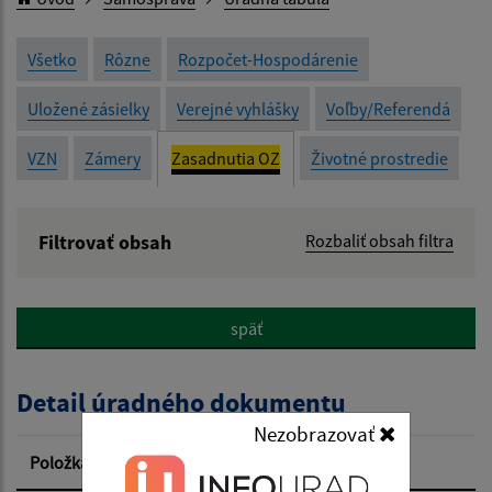
Všetko
Rôzne
Rozpočet-Hospodárenie
Uložené zásielky
Verejné vyhlášky
Voľby/Referendá
VZN
Zámery
Zasadnutia OZ
Životné prostredie
Filtrovať obsah
Rozbaliť obsah filtra
Názov:
späť
Popis:
Detail úradného dokumentu
Dátum zverejnenia od:
Nezobrazovať
Položka
Informácia