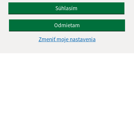
Súhlasím
Odmietam
Zmeniť moje nastavenia
Informácie o stránke:
Vyhlásenie o prístupnosti
Autorské práva
Ochrana osobných údajov
Navigácia:
Vytlačiť aktuálnu stránku