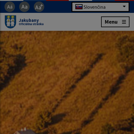
Slovenčina
Jakubany
Menu
Oficiálna stránka