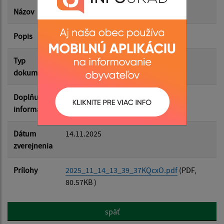
Dátum zverejnenia do:
Názov
Pozvánka na 28. zasadnutie OZ
Popis
Filtrovať
Reset
Typ
Zasadnutia OZ
dokumentu
Doplňujúce
informácie
Dátum
14.11.2025
zverejnenia
Prílohy
2025_11_14_13_39_37KQcxO.pdf
(PDF,
80.57KB )
späť