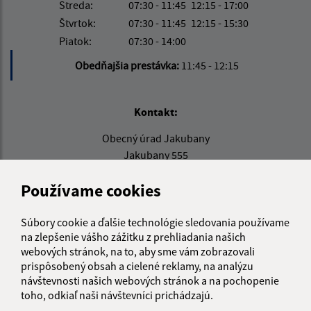
Streda:
07:30 - 11:45
12:15 - 17:00
Štvrtok:
07:30 - 11:45
12:15 - 15:30
Piatok:
07:30 - 14:00
Obedňajšia prestávka:
11:45 - 12:15
Kontakt:
Obecný úrad Jakubany
Jakubany 555
065 12 Jakubany
Používame cookies
jakubany@jakubany.sk
+421 524 283 651
Súbory cookie a ďalšie technológie sledovania používame
na zlepšenie vášho zážitku z prehliadania našich
IČO: 00329924
webových stránok, na to, aby sme vám zobrazovali
prispôsobený obsah a cielené reklamy, na analýzu
návštevnosti našich webových stránok a na pochopenie
toho, odkiaľ naši návštevníci prichádzajú.