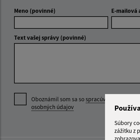
Meno (povinné)
E-mailová 
Text vašej správy (povinné)
Oboznámil som sa so
spracúvaním
Použív
osobných údajov
Súbory co
zážitku z
zobrazova