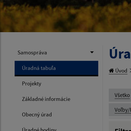
Úra
Samospráva
Úradná tabuľa
Úvod
Projekty
Všetko
Základné informácie
Voľby/
Obecný úrad
Úradné hodiny