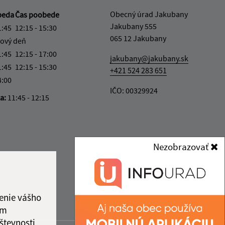
Obecný úrad Jakubany
beda
Čas poobede
Jakubany 555
1:45
12:15 - 15:30
065 12 Jakubany
ový deň
1:45
12:15 - 17:00
jakubany@jakubany.sk
1:45
12:15 - 15:30
+421 524 283 651
4:00
IČO: 00329924
ka:
11:45 - 12:15
Nezobrazovať
enie vášho
ám
števnosti