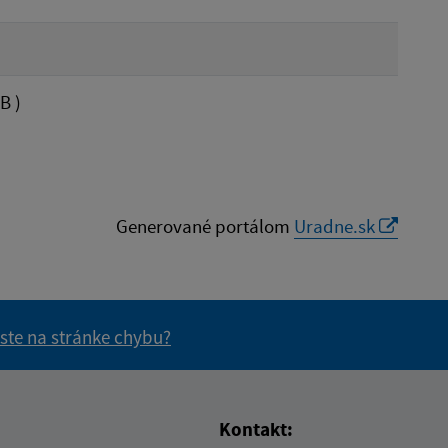
B )
Generované portálom
Uradne.sk
 ste na stránke chybu?
vás užitočné?
e pre vás užitočné?
Kontakt: