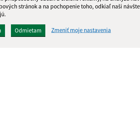
bových stránok a na pochopenie toho, odkiaľ naši návšte
jú.
Zmeniť moje nastavenia
m
Odmietam
Rýchle odkazy:
Aktualiz
nku
Základné informácie
06.08.2026 
Aktuality
RSS
História