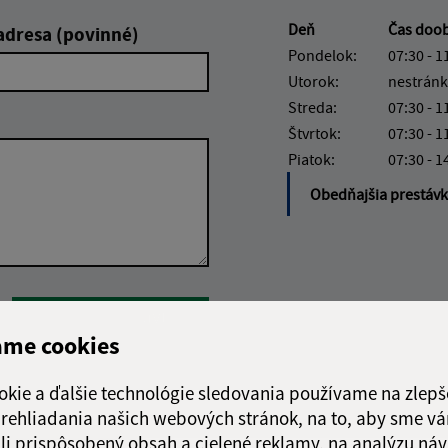
Deň
Čas doo
adresa (povinné)
Pondelok:
07:30 - 1
Utorok:
nestránk
Streda:
07:30 - 1
Štvrtok:
07:30 - 1
Piatok:
07:30 - 1
Obedňajšia prestáv
Google reCaptcha Response
Odoslať správu
ame cookies
okie a ďalšie technológie sledovania používame na zlepš
 prehliadania našich webových stránok, na to, aby sme v
li prispôsobený obsah a cielené reklamy, na analýzu náv