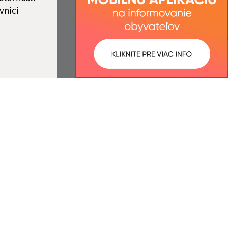
vníci
ované:
Správca obsahu:
08:55 hod.
Správca obsahu je Obec
Jakubany.
Vytvorené v súlade s
Jednotným