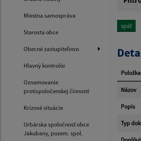
Filtr
Názov
Miestna samospráva
späť
Starosta obce
Dátum 
Obecné zastupiteľstvo
Deta
Hlavný kontrolór
Filtr
Položka
Oznamovanie
Názov
protispoločenskej činnosti
Popis
Krízové situácie
Typ do
Urbárska spoločnosť obce
Jakubany, pozem. spol.
Doplňuj