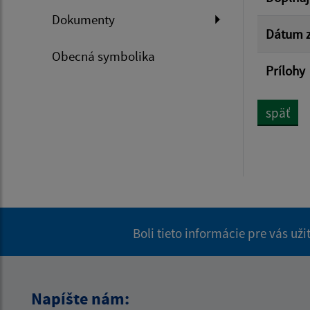
Dokumenty
Dátum z
Obecná symbolika
Prílohy
späť
Boli tieto informácie pre vás už
Napíšte nám: