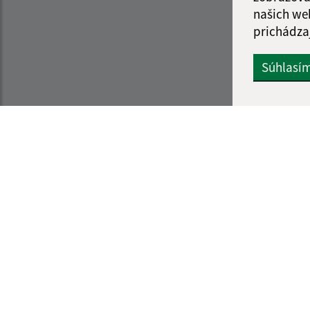
našich we
prichádza
Súhlasí
Informácie o stránke:
Navigácia:
Vyhlásenie o prístupnosti
Vytlačiť aktuálnu strá
Autorské práva
Mapa stránok
Ochrana osobných údajov
Cookies