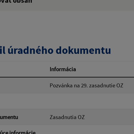
ovať obsah
:
Popis:
zverejnenia do:
il úradného dokumentu
ovať
Informácia
Pozvánka na 29. zasadnutie OZ
kumentu
Zasadnutia OZ
úce informácie