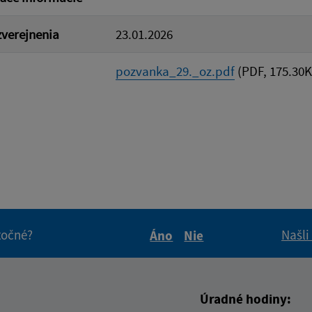
verejnenia
23.01.2026
pozvanka_29._oz.pdf
(PDF, 175.30K
itočné?
Našli
Áno
Nie
Boli tieto informácie pre 
Boli tieto informáci
Úradné hodiny: