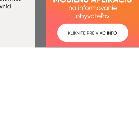
vníci
ované:
Správca obsahu:
14:41 hod.
Správca obsahu je Obec
Jakubany.
Vytvorené v súlade s
Jednotným