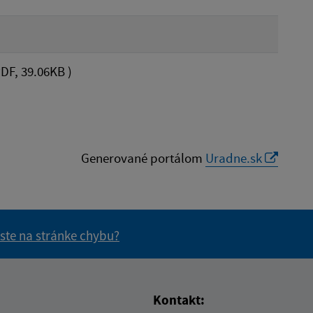
DF, 39.06KB )
Generované portálom
Uradne.sk
 ste na stránke chybu?
vás užitočné?
e pre vás užitočné?
Kontakt: