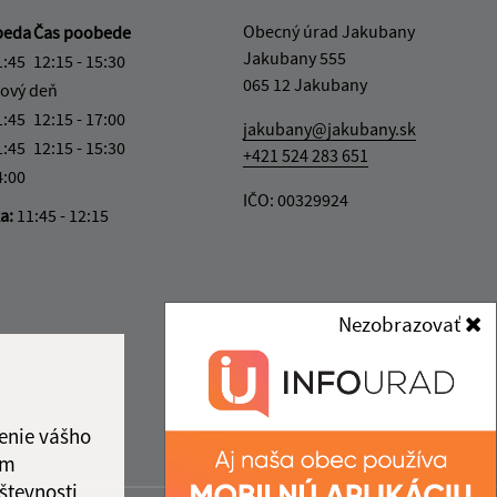
Obecný úrad Jakubany
beda
Čas poobede
Jakubany 555
1:45
12:15 - 15:30
065 12 Jakubany
ový deň
1:45
12:15 - 17:00
jakubany@jakubany.sk
1:45
12:15 - 15:30
+421 524 283 651
4:00
IČO: 00329924
ka:
11:45 - 12:15
Nezobrazovať
enie vášho
ám
števnosti