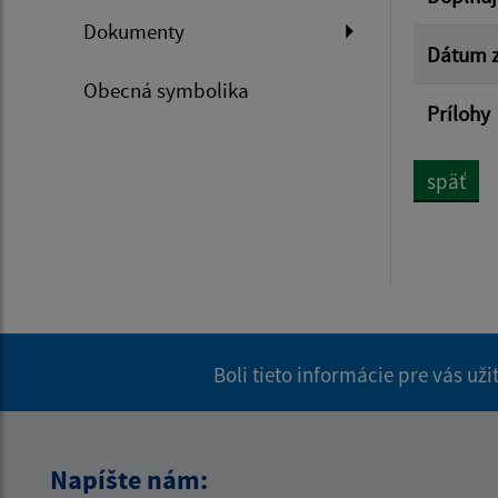
Dokumenty
Dátum z
Obecná symbolika
Prílohy
späť
Boli tieto informácie pre vás už
Napíšte nám: