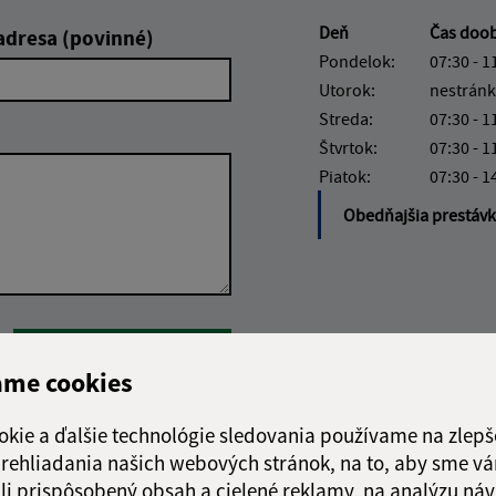
Deň
Čas doo
adresa (povinné)
Pondelok:
07:30 - 1
Utorok:
nestránk
Streda:
07:30 - 1
Štvrtok:
07:30 - 1
Piatok:
07:30 - 1
Obedňajšia prestáv
Google reCaptcha Response
Odoslať správu
ame cookies
okie a ďalšie technológie sledovania používame na zlepš
 prehliadania našich webových stránok, na to, aby sme v
li prispôsobený obsah a cielené reklamy, na analýzu náv