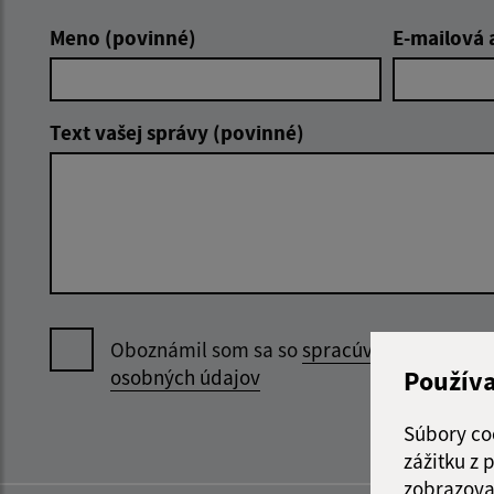
Meno (povinné)
E-mailová 
Text vašej správy (povinné)
Oboznámil som sa so
spracúvaním
Použív
osobných údajov
Súbory co
zážitku z
zobrazova