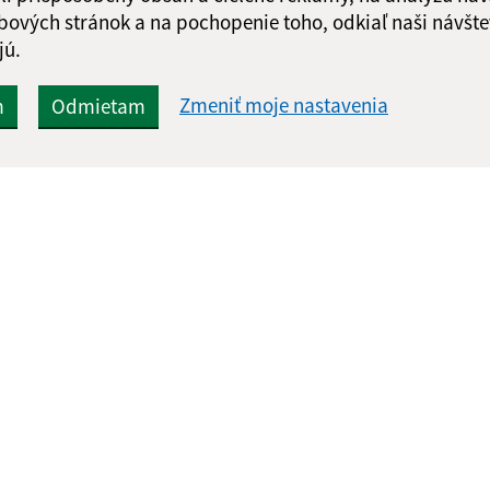
bových stránok a na pochopenie toho, odkiaľ naši návšte
jú.
Zmeniť moje nastavenia
m
Odmietam
Rýchle odkazy:
Aktualiz
nku
Základné informácie
07.08.2026 
Aktuality
RSS
História