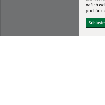
našich we
prichádza
Súhlasí
Informácie o stránke:
Navigácia:
Vyhlásenie o prístupnosti
Vytlačiť aktuálnu strá
Autorské práva
Mapa stránok
Ochrana osobných údajov
Cookies