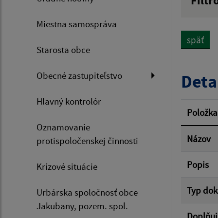
Filtr
Názov
Miestna samospráva
späť
Starosta obce
Dátum 
Obecné zastupiteľstvo
Deta
Hlavný kontrolór
Filtr
Položka
Oznamovanie
Názov
protispoločenskej činnosti
Popis
Krízové situácie
Typ do
Urbárska spoločnosť obce
Jakubany, pozem. spol.
Doplňuj