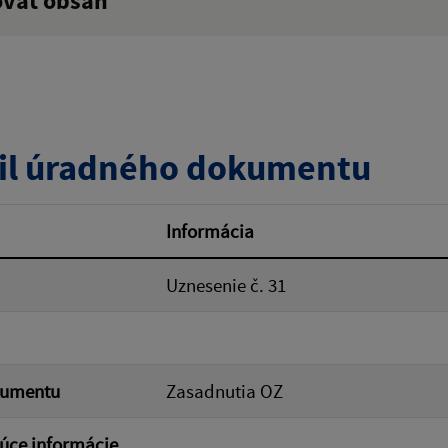
ovať obsah
:
Popis:
zverejnenia do:
il úradného dokumentu
ovať
Informácia
Uznesenie č. 31
kumentu
Zasadnutia OZ
úce informácie