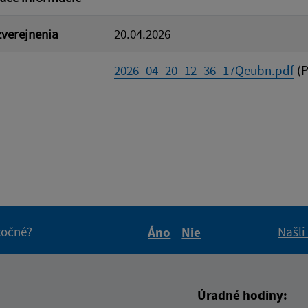
verejnenia
20.04.2026
2026_04_20_12_36_17Qeubn.pdf
(P
itočné?
Našli
Áno
Nie
Boli tieto informácie pre 
Boli tieto informáci
Úradné hodiny: