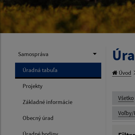
Úra
Samospráva
Úradná tabuľa
Úvod
Projekty
Všetko
Základné informácie
Voľby/
Obecný úrad
Úradné hodiny