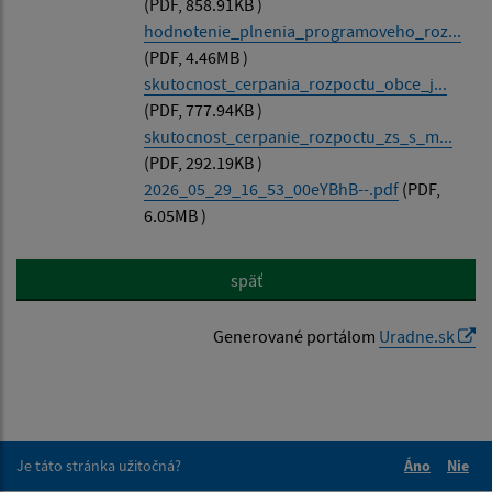
(PDF, 858.91KB )
hodnotenie_plnenia_programoveho_roz...
(PDF, 4.46MB )
skutocnost_cerpania_rozpoctu_obce_j...
(PDF, 777.94KB )
skutocnost_cerpanie_rozpoctu_zs_s_m...
(PDF, 292.19KB )
2026_05_29_16_53_00eYBhB--.pdf
(PDF,
6.05MB )
späť
Generované portálom
Uradne.sk
Je táto stránka užitočná?
Áno
Nie
Boli tieto 
Boli 