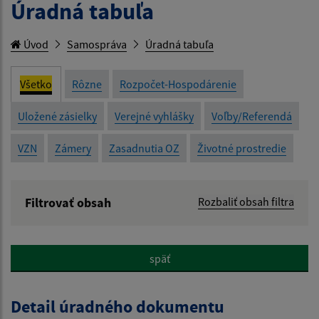
Úradná tabuľa
Úvod
Samospráva
Úradná tabuľa
Všetko
Rôzne
Rozpočet-Hospodárenie
Uložené zásielky
Verejné vyhlášky
Voľby/Referendá
VZN
Zámery
Zasadnutia OZ
Životné prostredie
Filtrovať obsah
Rozbaliť obsah filtra
Názov:
späť
Popis:
Detail úradného dokumentu
Dátum zverejnenia od: