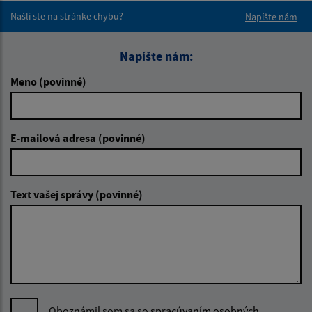
Našli ste na stránke chybu?
Napíšte nám
Napíšte nám:
Meno (povinné)
E-mailová adresa (povinné)
Text vašej správy (povinné)
Oboznámil som sa so
spracúvaním osobných