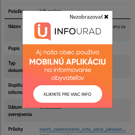
Položka
Informácia
Nezobrazovať
Dátum zverejnenia do:
Názov
Návrh záverečného účtu obce Jakubany za
rok 2025
Popis
Filtrovať
Reset
Typ
Rôzne
dokumentu
Doplňujúce
informácie
Dátum
29.05.2026
zverejnenia
Prílohy
navrh_zaverecneho_uctu_obce_jakuban...