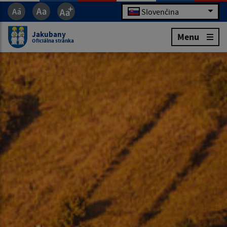
Slovenčina
Jakubany
Menu
Oficiálna stránka