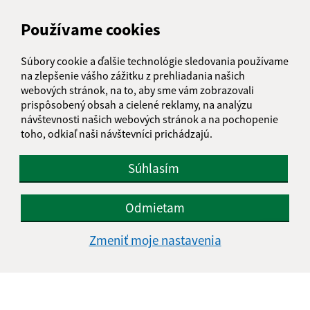
Obecný úrad Jakubany
Používame cookies
Jakubany 555
065 12 Jakubany
Súbory cookie a ďalšie technológie sledovania používame
na zlepšenie vášho zážitku z prehliadania našich
jakubany@jakubany.sk
webových stránok, na to, aby sme vám zobrazovali
+421 524 283 651
prispôsobený obsah a cielené reklamy, na analýzu
návštevnosti našich webových stránok a na pochopenie
IČO: 00329924
toho, odkiaľ naši návštevníci prichádzajú.
Súhlasím
Odmietam
Zmeniť moje nastavenia