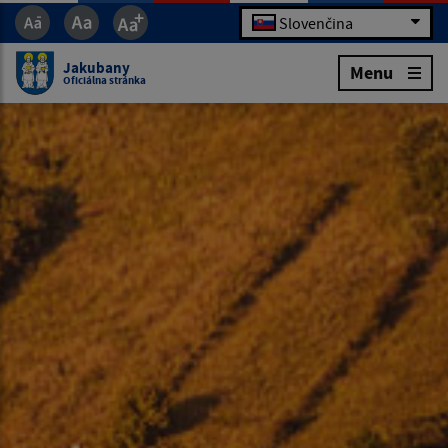
Slovenčina
Jakubany
Menu
Oficiálna stránka