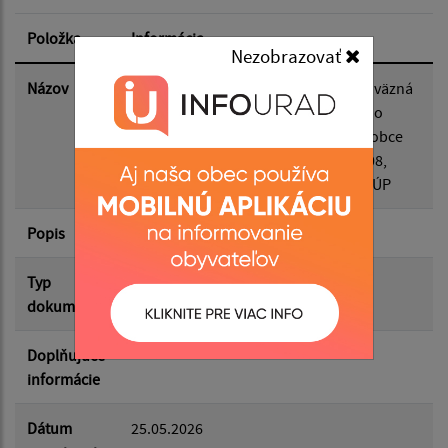
Položka
Informácia
Nezobrazovať
Dátum zverejnenia do:
Názov
VZN č. 1/2026 ktorým sa vyhlasuje záväzná
časť Zmien a doplnkov č. 1 Územného
plánu obce Jakubany a dopĺňa VZN obce
Jakubany č. 2/2008 zo dňa 24.10.2008,
Filtrovať
Reset
ktorým bola vyhlásená záväzná časť ÚP
Popis
Typ
VZN
dokumentu
Doplňujúce
informácie
Dátum
25.05.2026