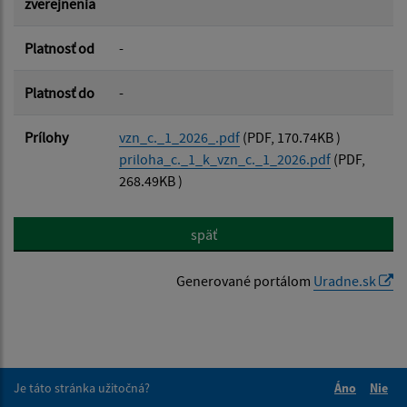
zverejnenia
Platnosť od
-
Platnosť do
-
Prílohy
vzn_c._1_2026_.pdf
(PDF, 170.74KB )
priloha_c._1_k_vzn_c._1_2026.pdf
(PDF,
268.49KB )
späť
Generované portálom
Uradne.sk
Je táto stránka užitočná?
Áno
Nie
Boli tieto 
Boli 