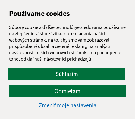
Obecný úrad Jakubany
Používame cookies
Jakubany 555
065 12 Jakubany
Súbory cookie a ďalšie technológie sledovania používame
na zlepšenie vášho zážitku z prehliadania našich
jakubany@jakubany.sk
webových stránok, na to, aby sme vám zobrazovali
+421 524 283 651
prispôsobený obsah a cielené reklamy, na analýzu
návštevnosti našich webových stránok a na pochopenie
IČO: 00329924
toho, odkiaľ naši návštevníci prichádzajú.
Súhlasím
Odmietam
Zmeniť moje nastavenia