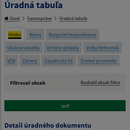
Úradná tabuľa
Úvod
Samospráva
Úradná tabuľa
Všetko
Rôzne
Rozpočet-Hospodárenie
Uložené zásielky
Verejné vyhlášky
Voľby/Referendá
VZN
Zámery
Zasadnutia OZ
Životné prostredie
Filtrovať obsah
Rozbaliť obsah filtra
Názov:
späť
Popis:
Detail úradného dokumentu
Dátum zverejnenia od: