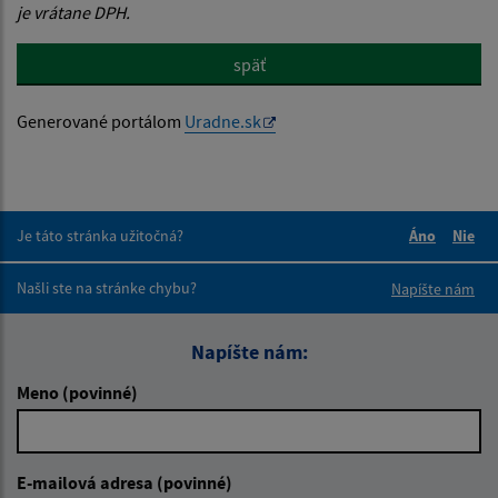
je vrátane DPH.
späť
Generované portálom
Uradne.sk
Je táto stránka užitočná?
Áno
Nie
Boli tieto 
Boli 
Našli ste na stránke chybu?
Napíšte nám
Napíšte nám:
Meno (povinné)
E-mailová adresa (povinné)