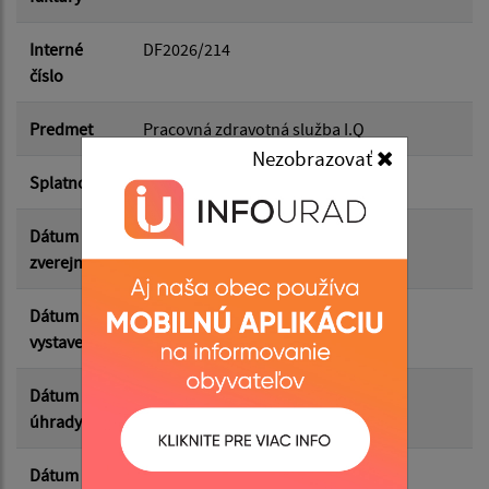
Dátum do:
Interné
DF2026/214
číslo
Suma od:
Predmet
Pracovná zdravotná služba I.Q
Nezobrazovať
Splatnosť
30.04.2026
Suma do:
Dátum
26.05.2026
zverejnenia
Filtrovať
Reset
Dátum
31.03.2026
vystavenia
Dátum
19.05.2026
úhrady
Dátum
16.05.2026