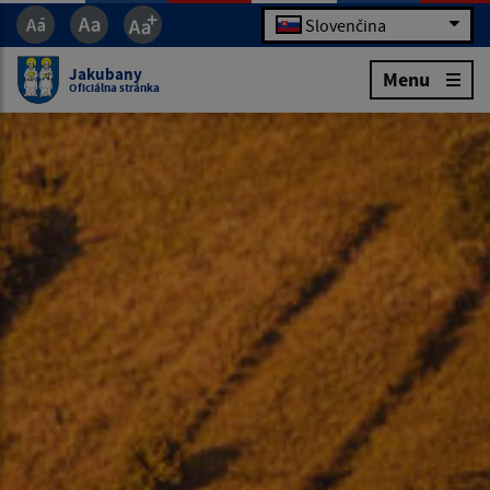
Slovenčina
Jakubany
Menu
Oficiálna stránka