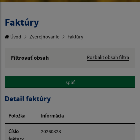
Faktúry
Úvod
Zverejňovanie
Faktúry
Filtrovať obsah
Rozbaliť obsah filtra
Hľadaný výraz:
späť
Hľadať v:
Detail faktúry
Typ dátumu:
Položka
Informácia
Dátum od:
Číslo
20260328
faktury