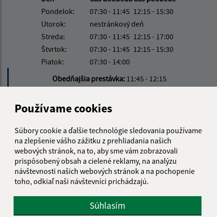
Pondelok:
07:30 - 11:45
12:15 - 15:30
Utorok:
nestránkový deň
Streda:
07:30 - 11:45
12:15 - 17:00
Štvrtok:
07:30 - 11:45
12:15 - 15:30
Piatok:
07:30 - 14:00
Obedňajšia prestávka:
11:45 - 12:15
Používame cookies
Kontakt:
Obecný úrad Jakubany
Súbory cookie a ďalšie technológie sledovania používame
na zlepšenie vášho zážitku z prehliadania našich
Jakubany 555
webových stránok, na to, aby sme vám zobrazovali
065 12 Jakubany
prispôsobený obsah a cielené reklamy, na analýzu
návštevnosti našich webových stránok a na pochopenie
jakubany@jakubany.sk
toho, odkiaľ naši návštevníci prichádzajú.
+421 524 283 651
IČO: 00329924
Súhlasím