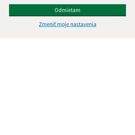
Odmietam
Zmeniť moje nastavenia
Informácie o stránke:
Vyhlásenie o prístupnosti
Autorské práva
Ochrana osobných údajov