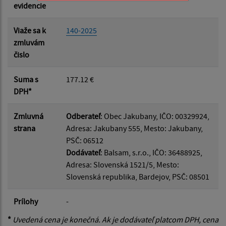
evidencie
Viaže sa k
140-2025
zmluvám
čislo
Suma s
177.12 €
DPH*
Zmluvná
Odberateľ
: Obec Jakubany, IČO: 00329924,
strana
Adresa: Jakubany 555, Mesto: Jakubany,
PSČ: 06512
Dodávateľ
: Balsam, s.r.o., IČO: 36488925,
Adresa: Slovenská 1521/5, Mesto:
Slovenská republika, Bardejov, PSČ: 08501
Prílohy
-
*
Uvedená cena je konečná. Ak je dodávateľ platcom DPH, cena