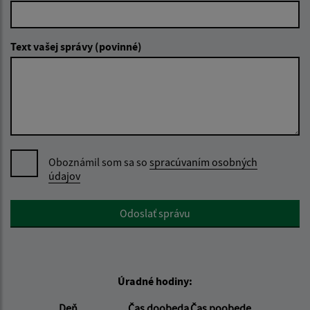
Text vašej správy (povinné)
Oboznámil som sa so
spracúvaním osobných
údajov
Google reCaptcha Response
Odoslať správu
Úradné hodiny:
Deň
Čas doobeda
Čas poobede