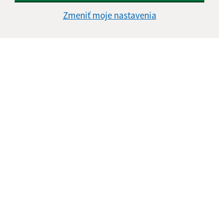
Zmeniť moje nastavenia
Informácie o stránke:
Vyhlásenie o prístupnosti
Autorské práva
Ochrana osobných údajov
Navigácia:
Vytlačiť aktuálnu stránku