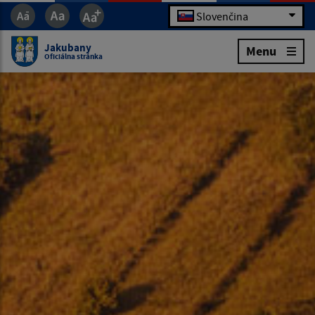
Slovenčina
Jakubany
Menu
Oficiálna stránka