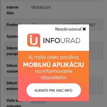
Dátum do:
Interné
DF2026/219
číslo
Suma od:
Predmet
Prístup mapový portál 05/2026- 04/2027
Nezobrazovať
Splatnosť
29.05.2026
Suma do:
Dátum
26.05.2026
zverejnenia
Filtrovať
Reset
Dátum
15.05.2026
vystavenia
Dátum
19.05.2026
evidencie
Viaže sa k
250-2022
zmluvám