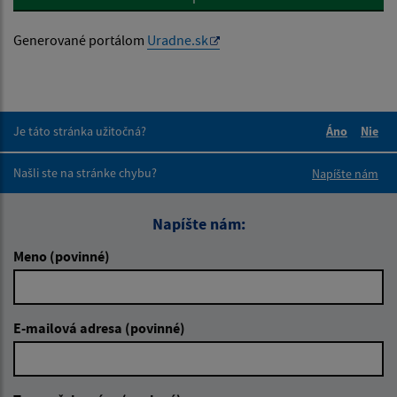
Generované portálom
Uradne.sk
Je táto stránka užitočná?
Áno
Nie
Boli tieto 
Boli 
Našli ste na stránke chybu?
Napíšte nám
Napíšte nám:
Meno (povinné)
E-mailová adresa (povinné)