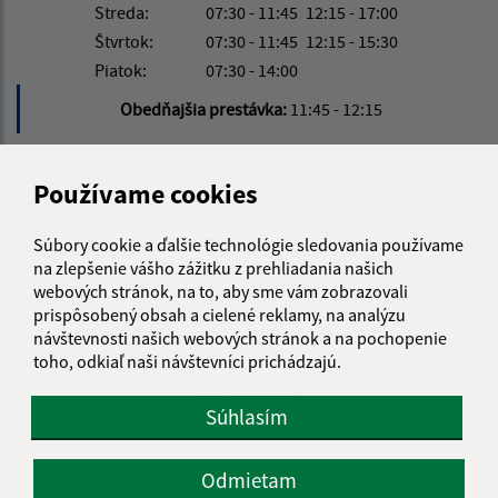
Streda:
07:30 - 11:45
12:15 - 17:00
Štvrtok:
07:30 - 11:45
12:15 - 15:30
Piatok:
07:30 - 14:00
Obedňajšia prestávka:
11:45 - 12:15
Kontakt:
Používame cookies
Obecný úrad Jakubany
Súbory cookie a ďalšie technológie sledovania používame
Jakubany 555
na zlepšenie vášho zážitku z prehliadania našich
065 12 Jakubany
webových stránok, na to, aby sme vám zobrazovali
prispôsobený obsah a cielené reklamy, na analýzu
jakubany@jakubany.sk
návštevnosti našich webových stránok a na pochopenie
+421 524 283 651
toho, odkiaľ naši návštevníci prichádzajú.
IČO: 00329924
Súhlasím
Odmietam