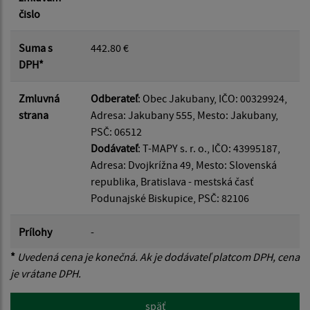
čislo
Suma s
442.80 €
DPH*
Zmluvná
Odberateľ
: Obec Jakubany, IČO: 00329924,
strana
Adresa: Jakubany 555, Mesto: Jakubany,
PSČ: 06512
Dodávateľ
: T-MAPY s. r. o., IČO: 43995187,
Adresa: Dvojkrížna 49, Mesto: Slovenská
republika, Bratislava - mestská časť
Podunajské Biskupice, PSČ: 82106
Prílohy
-
*
Uvedená cena je konečná. Ak je dodávateľ platcom DPH, cena
je vrátane DPH.
späť