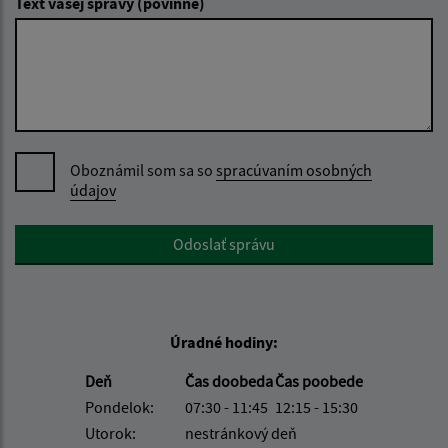
Text vašej správy (povinné)
Oboznámil som sa so
spracúvaním osobných
údajov
Google reCaptcha Response
Odoslať správu
Úradné hodiny:
Deň
Čas doobeda
Čas poobede
Pondelok:
07:30 - 11:45
12:15 - 15:30
Utorok:
nestránkový deň