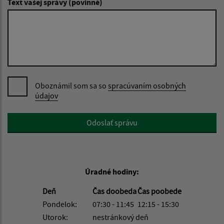
Text vašej správy (povinné)
Oboznámil som sa so
spracúvaním osobných
údajov
Google reCaptcha Response
Odoslať správu
Úradné hodiny:
Deň
Čas doobeda
Čas poobede
Pondelok:
07:30 - 11:45
12:15 - 15:30
Utorok:
nestránkový deň