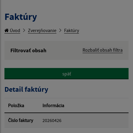
Faktúry
Úvod
Zverejňovanie
Faktúry
Filtrovať obsah
Rozbaliť obsah filtra
Hľadaný výraz:
späť
Hľadať v:
Detail faktúry
Typ dátumu:
Položka
Informácia
Dátum od:
Číslo faktury
20260426