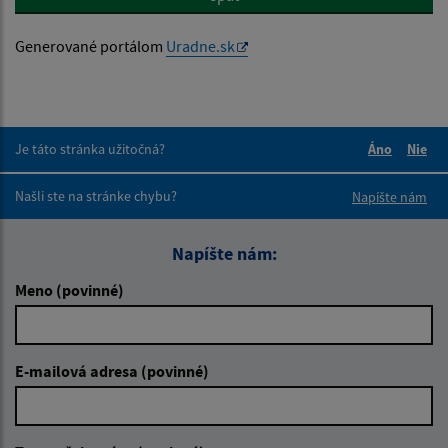
Generované portálom
Uradne.sk
Je táto stránka užitočná?
Áno
Nie
Boli tieto 
Boli 
Našli ste na stránke chybu?
Napíšte nám
Napíšte nám:
Meno (povinné)
E-mailová adresa (povinné)