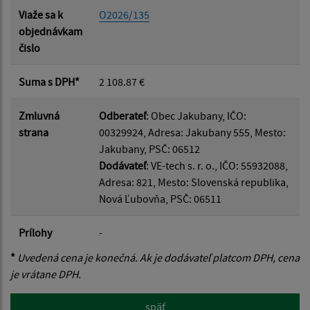
Viaže sa k
O2026/135
objednávkam
čislo
Suma s DPH*
2 108.87 €
Zmluvná
Odberateľ
: Obec Jakubany, IČO:
strana
00329924, Adresa: Jakubany 555, Mesto:
Jakubany, PSČ: 06512
Dodávateľ
: VE-tech s. r. o., IČO: 55932088,
Adresa: 821, Mesto: Slovenská republika,
Nová Ľubovňa, PSČ: 06511
Prílohy
-
*
Uvedená cena je konečná. Ak je dodávateľ platcom DPH, cena
je vrátane DPH.
späť