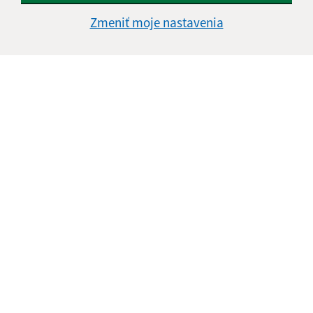
Zmeniť moje nastavenia
Informácie o stránke:
Vyhlásenie o prístupnosti
Autorské práva
Ochrana osobných údajov
Navigácia:
Vytlačiť aktuálnu stránku