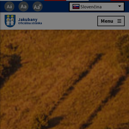
Slovenčina
Jakubany
Menu
Oficiálna stránka