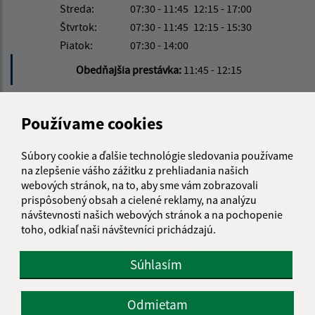
Streda:
07:30 - 11:45
12:15 - 17:00
Štvrtok:
07:30 - 11:45
12:15 - 15:30
Piatok:
07:30 - 14:00
Obedňajšia prestávka:
11:45 - 12:15
Kontakt:
Používame cookies
Obecný úrad Jakubany
Súbory cookie a ďalšie technológie sledovania používame
Jakubany 555
na zlepšenie vášho zážitku z prehliadania našich
065 12 Jakubany
webových stránok, na to, aby sme vám zobrazovali
prispôsobený obsah a cielené reklamy, na analýzu
jakubany@jakubany.sk
návštevnosti našich webových stránok a na pochopenie
+421 524 283 651
toho, odkiaľ naši návštevníci prichádzajú.
IČO: 00329924
Súhlasím
Odmietam