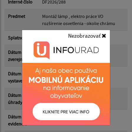
Interné číslo
DF2026/288
Dátum do:
Predmet
Montáž lámp , elektro práce VO
rozšírenie osvetlenia - okolie chrámu
Suma od:
Nezobrazovať
Splatnosť
17.07.2026
Suma do:
Dátum
23.06.2026
zverejnenia
Dátum
17.06.2026
Filtrovať
Reset
vystavenia
Dátum
19.06.2026
úhrady
Dátum
18.06.2026
evidencie