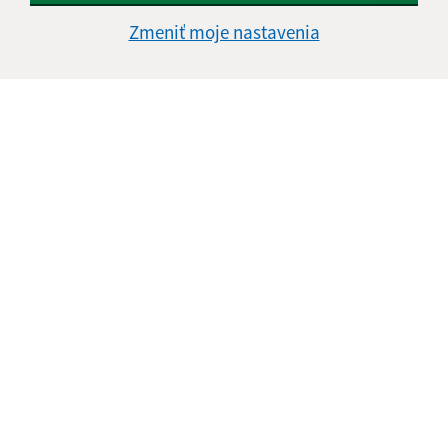
Zmeniť moje nastavenia
Informácie o stránke:
Vyhlásenie o prístupnosti
Autorské práva
Ochrana osobných údajov
Navigácia:
Vytlačiť aktuálnu stránku