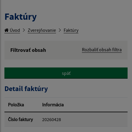
Faktúry
Úvod
Zverejňovanie
Faktúry
Filtrovať obsah
Rozbaliť obsah filtra
Hľadaný výraz:
späť
Hľadať v:
Detail faktúry
Typ dátumu:
Položka
Informácia
Dátum od:
Číslo faktury
20260428