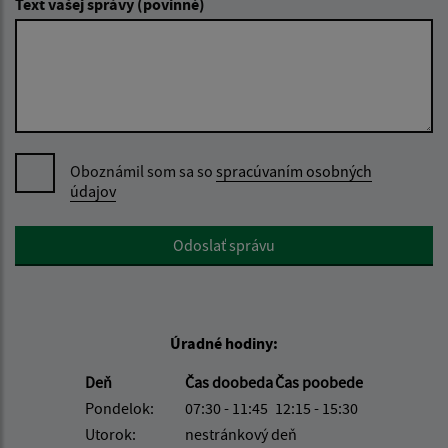
Text vašej správy (povinné)
Oboznámil som sa so
spracúvaním osobných
údajov
Google reCaptcha Response
Odoslať správu
Úradné hodiny:
Deň
Čas doobeda
Čas poobede
Pondelok:
07:30 - 11:45
12:15 - 15:30
Utorok:
nestránkový deň