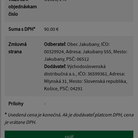
objednávkam
čislo
Suma s DPH*
90.00 €
Zmluvná
Odberateľ
: Obec Jakubany, IČO:
strana
00329924, Adresa: Jakubany 555, Mesto:
Jakubany, PSČ: 06512
Dodávateľ
: Východoslovenská
distribučná a.s., IČO: 36599361, Adresa:
Mlynská 31, Mesto: Slovenská republika,
Košice, PSČ: 04291
Prílohy
-
*
Uvedená cena je konečná. Ak je dodávateľ platcom DPH, cena
je vrátane DPH.
späť