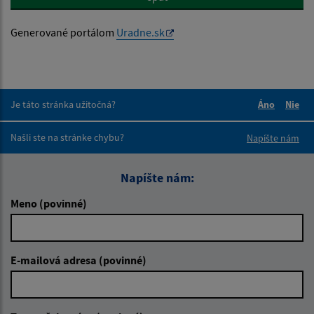
Generované portálom
Uradne.sk
Je táto stránka užitočná?
Áno
Nie
Boli tieto 
Boli 
Našli ste na stránke chybu?
Napíšte nám
Napíšte nám:
Meno (povinné)
E-mailová adresa (povinné)