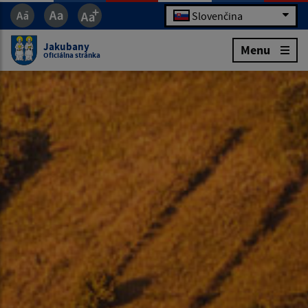
Slovenčina
Jakubany
Menu
Oficiálna stránka