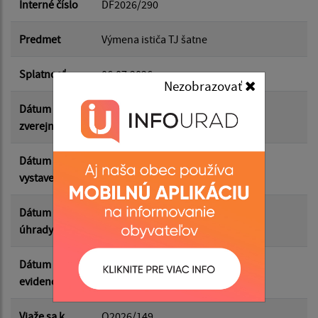
Interné číslo
DF2026/290
Dátum do:
Predmet
Výmena ističa TJ šatne
Suma od:
Splatnosť
06.07.2026
Nezobrazovať
Dátum
23.06.2026
Suma do:
zverejnenia
Dátum
20.06.2026
vystavenia
Filtrovať
Reset
Dátum
19.06.2026
úhrady
Dátum
20.06.2026
evidencie
Viaže sa k
O2026/149