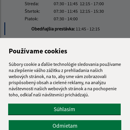
Streda:
07:30 - 11:45
12:15 - 17:00
Štvrtok:
07:30 - 11:45
12:15 - 15:30
Piatok:
07:30 - 14:00
Obedňajšia prestávka:
11:45 - 12:15
Kontakt:
Používame cookies
Obecný úrad Jakubany
Súbory cookie a ďalšie technológie sledovania používame
Jakubany 555
na zlepšenie vášho zážitku z prehliadania našich
065 12 Jakubany
webových stránok, na to, aby sme vám zobrazovali
prispôsobený obsah a cielené reklamy, na analýzu
jakubany@jakubany.sk
návštevnosti našich webových stránok a na pochopenie
+421 524 283 651
toho, odkiaľ naši návštevníci prichádzajú.
IČO: 00329924
Súhlasím
Odmietam