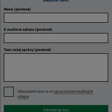
Meno (povinné)
E-mailová adresa (povinné)
Text vašej správy (povinné)
Oboznámil som sa so
spracúvaním osobných
údajov
Google reCaptcha Response
Odoslať správu