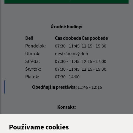
Úradné hodiny:
Deň
Čas doobeda
Čas poobede
Pondelok:
07:30 - 11:45
12:15 - 15:30
Utorok:
nestránkový deň
Streda:
07:30 - 11:45
12:15 - 17:00
Štvrtok:
07:30 - 11:45
12:15 - 15:30
Piatok:
07:30 - 14:00
Obedňajšia prestávka:
11:45 - 12:15
Kontakt:
Obecný úrad Jakubany
Jakubany 555
Používame cookies
065 12 Jakubany