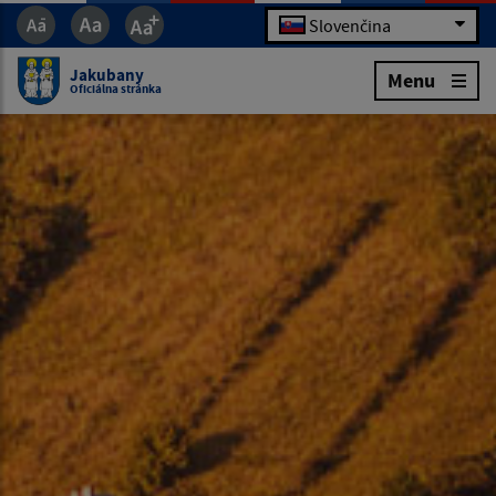
Slovenčina
Jakubany
Menu
Oficiálna stránka