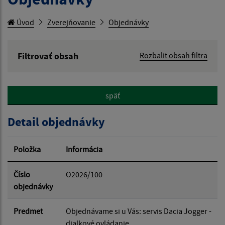
Úvod
Zverejňovanie
Objednávky
Filtrovať obsah
Rozbaliť obsah filtra
Hľadaný výraz:
späť
Hľadať v:
Detail objednávky
Typ dátumu:
Položka
Informácia
Dátum od:
Číslo
O2026/100
objednávky
Dátum do:
Predmet
Objednávame si u Vás: servis Dacia Jogger -
dialkové ovládanie