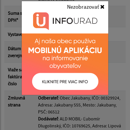
Nezobrazovať
Suma od:
Suma s
166.58 €
DPH*
Suma do:
Vystavená
18.05.2026
Dátum
26.05.2026
zverejnenia
Filtrovať
Reset
Viaže sa k
DF2026/221
faktúram
čislo
Zmluvná
Odberateľ
: Obec Jakubany, IČO: 00329924,
strana
Adresa: Jakubany 555, Mesto: Jakubany,
PSČ: 06512
Dodávateľ
: ALD MOBIL- Ľubomír
Dlugolinský, IČO: 10769625, Adresa: Lipová