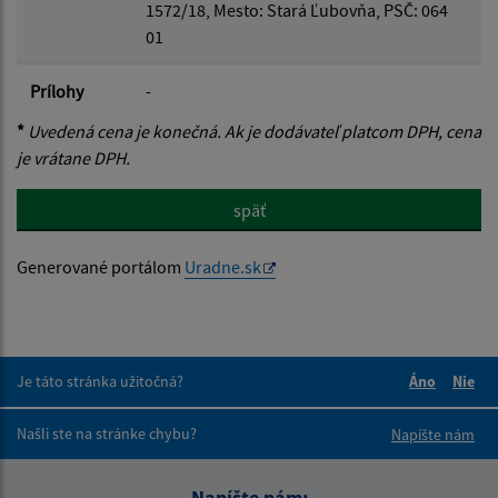
1572/18, Mesto: Stará Ľubovňa, PSČ: 064
01
Prílohy
-
*
Uvedená cena je konečná. Ak je dodávateľ platcom DPH, cena
je vrátane DPH.
späť
Generované portálom
Uradne.sk
Je táto stránka užitočná?
Áno
Nie
Boli tieto 
Boli 
Našli ste na stránke chybu?
Napíšte nám
Napíšte nám: