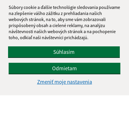
Súbory cookie a ďalšie technológie sledovania používame
jakubany@jakubany.sk
na zlepšenie vášho zážitku z prehliadania našich
+421 524 283 651
webových stránok, na to, aby sme vám zobrazovali
prispôsobený obsah a cielené reklamy, na analýzu
IČO: 00329924
návštevnosti našich webových stránok a na pochopenie
toho, odkiaľ naši návštevníci prichádzajú.
Súhlasím
Odmietam
Zmeniť moje nastavenia