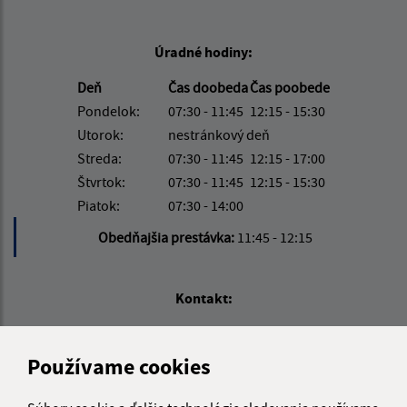
Úradné hodiny:
Deň
Čas doobeda
Čas poobede
Pondelok:
07:30 - 11:45
12:15 - 15:30
Utorok:
nestránkový deň
Streda:
07:30 - 11:45
12:15 - 17:00
Štvrtok:
07:30 - 11:45
12:15 - 15:30
Piatok:
07:30 - 14:00
Obedňajšia prestávka:
11:45 - 12:15
Kontakt:
Obecný úrad Jakubany
Jakubany 555
Používame cookies
065 12 Jakubany