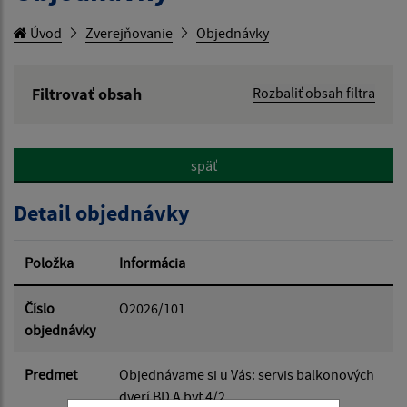
Úvod
Zverejňovanie
Objednávky
Filtrovať obsah
Rozbaliť obsah filtra
Hľadaný výraz:
späť
Hľadať v:
Detail objednávky
Typ dátumu:
Položka
Informácia
Dátum od:
Číslo
O2026/101
objednávky
Dátum do:
Predmet
Objednávame si u Vás: servis balkonových
dverí BD A byt 4/2