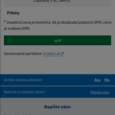
Ľubovňa, PSČ: 064 01
Prílohy
-
*
Uvedená cena je konečná. Ak je dodávateľ platcom DPH, cena
je vrátane DPH.
späť
Generované portálom
Uradne.sk
Je táto stránka užitočná?
Áno
Nie
Boli tieto 
Boli 
Našli ste na stránke chybu?
Napíšte nám
Napíšte nám: