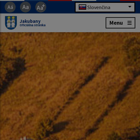
Slovenčina
Jakubany
Menu
Oficiálna stránka