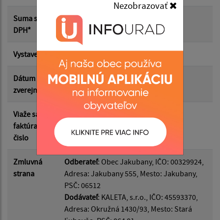
Nezobrazovať
Suma od:
Suma s
61.50 €
DPH*
Suma do:
Vystavená
20.05.2026
Dátum
26.05.2026
zverejnenia
Filtrovať
Reset
Viaže sa k
DF2026/222
faktúram
čislo
Zmluvná
Odberateľ
: Obec Jakubany, IČO: 00329924,
strana
Adresa: Jakubany 555, Mesto: Jakubany,
PSČ: 06512
Dodávateľ
: KALETA, s.r.o., IČO: 45593370,
Adresa: Okružná 1430/93, Mesto: Stará