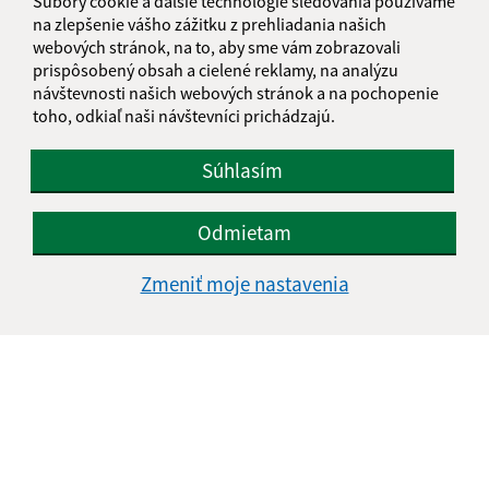
Súbory cookie a ďalšie technológie sledovania používame
jakubany@jakubany.sk
na zlepšenie vášho zážitku z prehliadania našich
+421 524 283 651
webových stránok, na to, aby sme vám zobrazovali
prispôsobený obsah a cielené reklamy, na analýzu
IČO: 00329924
návštevnosti našich webových stránok a na pochopenie
toho, odkiaľ naši návštevníci prichádzajú.
Súhlasím
Odmietam
Zmeniť moje nastavenia
Informácie o stránke: