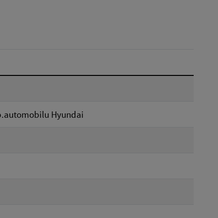
Dátum do:
Reset
b.automobilu Hyundai