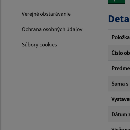
Typ dá
Verejné obstarávanie
Deta
Ochrana osobných údajov
Suma 
Položka
Súbory cookies
Číslo o
Filtr
Predme
Suma s
Vystave
Dátum z
Viaže sa