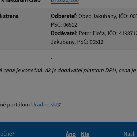
 strana
Odberateľ
: Obec Jakubany, IČO: 00
PSČ: 06512
Dodávateľ
: Peter Firča, IČO: 41987
Jakubany, PSČ: 06512
-
cena je konečná. Ak je dodávateľ platcom DPH, cena je
né portálom
Uradne.sk
itočné?
Našli
Áno
Nie