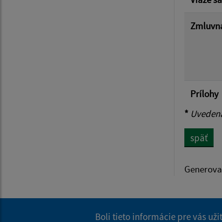
Zmluvná
Prílohy
*
Uvedená 
späť
Generova
Boli tieto informácie pre vás už