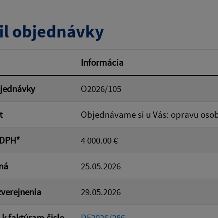
tumu:
Dátum od:
il objednávky
od:
Suma do:
Informácia
bjednávky
O2026/105
ovať
t
Objednávame si u Vás: opravu oso
 DPH*
4 000.00 €
ná
25.05.2026
verejnenia
29.05.2026
 k faktúram čislo
DF2026/286