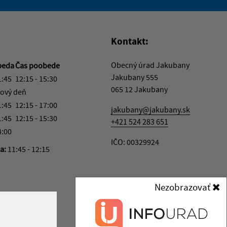
vás užitočné?
e pre vás užitočné?
Kontakt:
Obecný úrad Jakubany
beda
Čas poobede
Jakubany 555
1:45
12:15 - 15:30
065 12 Jakubany
ový deň
1:45
12:15 - 17:00
jakubany@jakubany.sk
1:45
12:15 - 15:30
+421 524 283 651
4:00
IČO: 00329924
ka:
11:45 - 12:15
Nezobrazovať