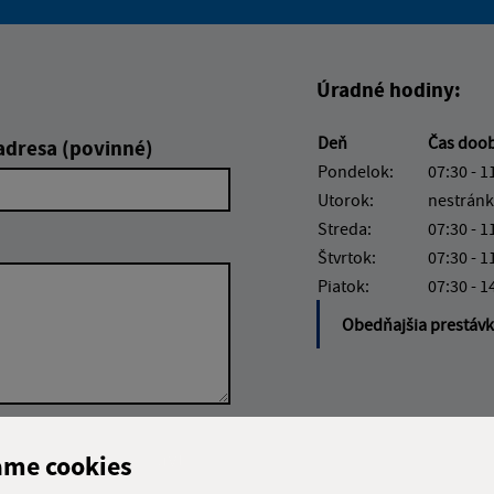
Boli tieto informácie pre 
Boli tieto informáci
Úradné hodiny:
Deň
Čas doo
adresa (povinné)
Pondelok:
07:30 - 1
Utorok:
nestránk
Streda:
07:30 - 1
Štvrtok:
07:30 - 1
Piatok:
07:30 - 1
Obedňajšia prestáv
Google reCaptcha Response
Odoslať správu
ame cookies