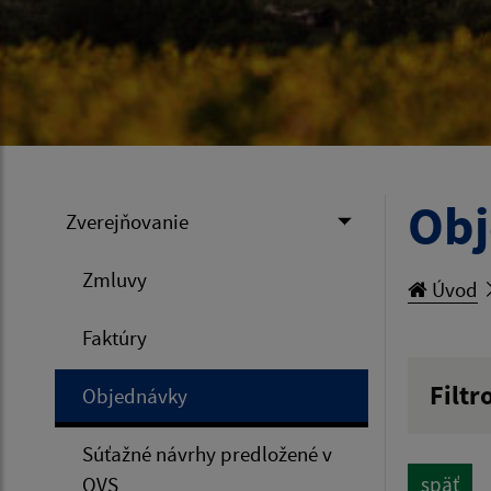
Ob
Zverejňovanie
Zmluvy
Úvod
Faktúry
Filtr
Objednávky
Hľadan
Súťažné návrhy predložené v
OVS
späť