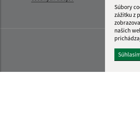
Súbory co
zážitku z
zobrazova
našich we
prichádza
Súhlasí