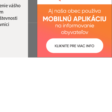
enie vášho
ám
števnosti
vníci