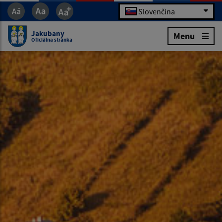
Slovenčina
Jakubany
Menu
Oficiálna stránka