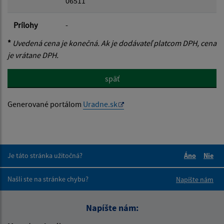
06511
Prílohy
-
*
Uvedená cena je konečná. Ak je dodávateľ platcom DPH, cena
je vrátane DPH.
späť
Generované portálom
Uradne.sk
Je táto stránka užitočná?
Áno
Nie
Boli tieto 
Boli 
Našli ste na stránke chybu?
Napíšte nám
Napíšte nám: