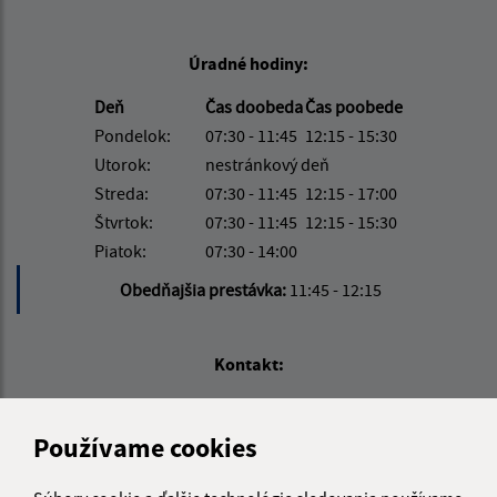
Úradné hodiny:
Deň
Čas doobeda
Čas poobede
Pondelok:
07:30 - 11:45
12:15 - 15:30
Utorok:
nestránkový deň
Streda:
07:30 - 11:45
12:15 - 17:00
Štvrtok:
07:30 - 11:45
12:15 - 15:30
Piatok:
07:30 - 14:00
Obedňajšia prestávka:
11:45 - 12:15
Kontakt:
Obecný úrad Jakubany
Jakubany 555
Používame cookies
065 12 Jakubany