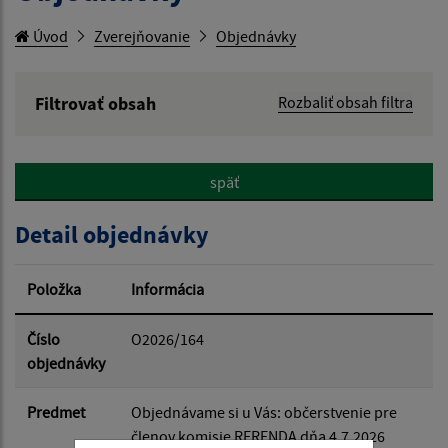
Úvod
Zverejňovanie
Objednávky
Filtrovať obsah
Rozbaliť obsah filtra
Hľadaný výraz:
späť
Hľadať v:
Detail objednávky
Typ dátumu:
Položka
Informácia
Dátum od:
Číslo
O2026/164
objednávky
Dátum do:
Predmet
Objednávame si u Vás: občerstvenie pre
členov komisie RERENDA dňa 4.7.2026