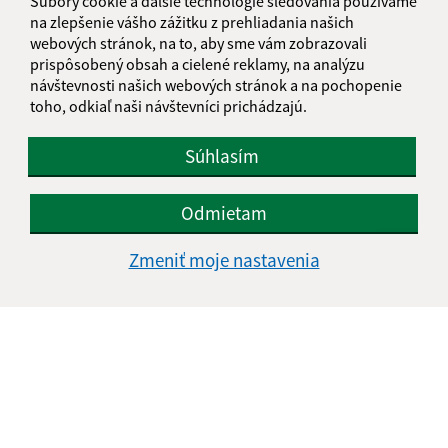
Súbory cookie a ďalšie technológie sledovania používame
jakubany@jakubany.sk
na zlepšenie vášho zážitku z prehliadania našich
+421 524 283 651
webových stránok, na to, aby sme vám zobrazovali
prispôsobený obsah a cielené reklamy, na analýzu
IČO: 00329924
návštevnosti našich webových stránok a na pochopenie
toho, odkiaľ naši návštevníci prichádzajú.
Súhlasím
Odmietam
Zmeniť moje nastavenia
Informácie o stránke: