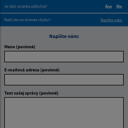
Je táto stránka užitočná?
Áno
Nie
Boli tieto 
Boli 
Našli ste na stránke chybu?
Napíšte nám
Napíšte nám:
Meno (povinné)
E-mailová adresa (povinné)
Text vašej správy (povinné)