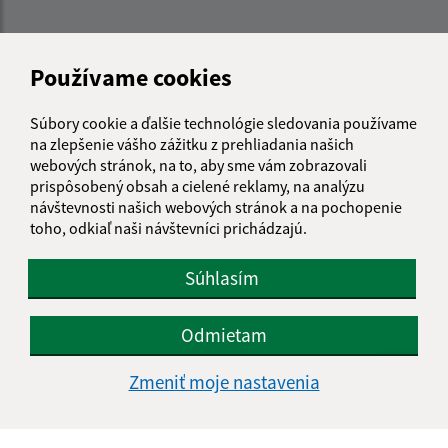
Kontakt:
Používame cookies
Obecný úrad Jakubany
Jakubany 555
Súbory cookie a ďalšie technológie sledovania používame
065 12 Jakubany
na zlepšenie vášho zážitku z prehliadania našich
webových stránok, na to, aby sme vám zobrazovali
jakubany@jakubany.sk
prispôsobený obsah a cielené reklamy, na analýzu
+421 524 283 651
návštevnosti našich webových stránok a na pochopenie
toho, odkiaľ naši návštevníci prichádzajú.
IČO: 00329924
Súhlasím
Odmietam
Zmeniť moje nastavenia