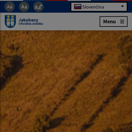
Slovenčina
Jakubany
Menu
Oficiálna stránka