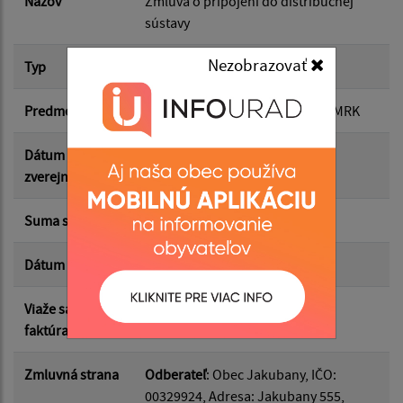
Názov
Zmluva o pripojení do distribučnej
sústavy
Suma od:
Nezobrazovať
Typ
Hlavná zmluva
Predmet
Nové odberné miesto - Kamery MRK
Suma do:
Dátum
21.05.2026
zverejnenia
Typ:
Suma s DPH*
0.00 €
Dátum uzavretia
19.05.2026
Filtrovať
Reset
Viaže sa k
DF2026/237
faktúram čislo
Zmluvná strana
Odberateľ
: Obec Jakubany, IČO:
00329924, Adresa: Jakubany 555,