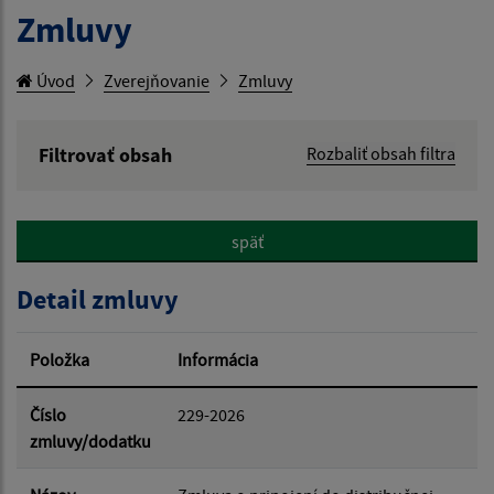
Zmluvy
Úvod
Zverejňovanie
Zmluvy
Filtrovať obsah
Rozbaliť obsah filtra
Hľadaný výraz:
späť
Hľadať v:
Detail zmluvy
Typ dátumu:
Položka
Informácia
Dátum od:
Číslo
229-2026
zmluvy/dodatku
Dátum do: