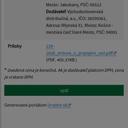
Mesto: Jakubany, PSČ: 06512
Dodávateľ
: Východoslovenská
distribučná, a.s., IČO: 36599361,
Adresa: Mlynská 31, Mesto: Košice -
mestská časť Staré Mesto, PSČ: 04001
Prílohy
229-
2026_zmluva_o_pripojeni_vsd.pdf
(PDF, 405.37KB )
*
Uvedená cena je konečná. Ak je dodávateľ platcom DPH, cena
je vrátane DPH.
späť
Generované portálom
Uradne.sk