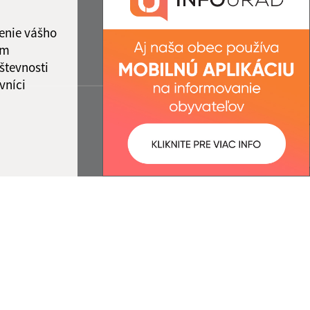
enie vášho
ám
števnosti
vníci