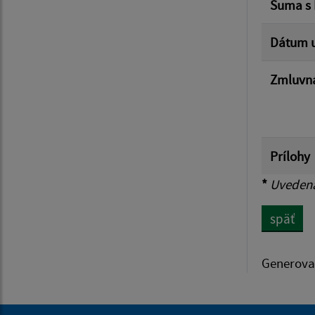
Suma s
Dátum u
Zmluvná
Prílohy
*
Uvedená 
späť
Generova