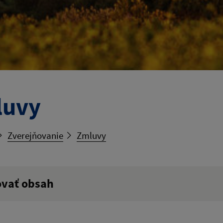
luvy
Zverejňovanie
Zmluvy
ovať obsah
ý výraz: