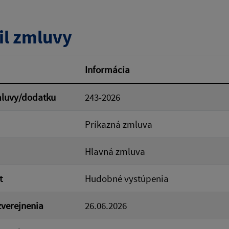
tumu:
Dátum od:
il zmluvy
od:
Suma do:
Informácia
mluvy/dodatku
243-2026
ovať
Príkazná zmluva
Hlavná zmluva
t
Hudobné vystúpenia
verejnenia
26.06.2026