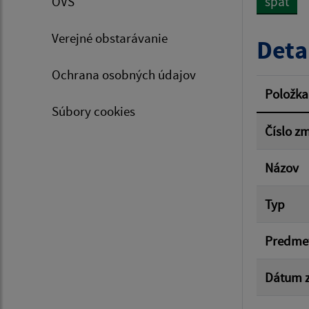
OVS
späť
Typ dá
Verejné obstarávanie
Deta
Ochrana osobných údajov
Suma 
Položka
Súbory cookies
Číslo z
Filtr
Názov
Typ
Predme
Dátum z