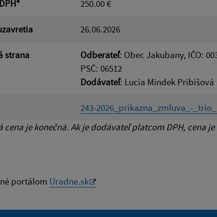
 DPH*
250.00 €
zavretia
26.06.2026
 strana
Odberateľ
: Obec Jakubany, IČO: 00
PSČ: 06512
Dodávateľ
: Lucia Mindek Pribišová
243-2026_prikazna_zmluva_-_trio_k
cena je konečná. Ak je dodávateľ platcom DPH, cena je
né portálom
Uradne.sk