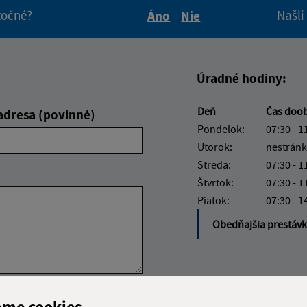
itočné?
Našli
Áno
Nie
Boli tieto informácie pre 
Boli tieto informáci
Úradné hodiny:
Deň
Čas doo
adresa (povinné)
Pondelok:
07:30 - 1
Utorok:
nestránk
Streda:
07:30 - 1
Štvrtok:
07:30 - 1
Piatok:
07:30 - 1
Obedňajšia prestáv
Google reCaptcha Response
ame cookies