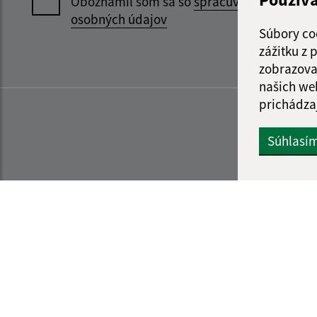
Oboznámil som sa so
spracúvaním
osobných údajov
Súbory co
zážitku z
zobrazova
našich we
prichádza
Súhlasí