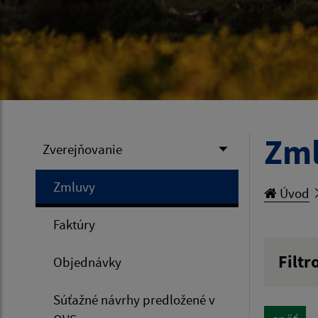
Zm
Zverejňovanie
Zmluvy
Úvod
Faktúry
Filtr
Objednávky
Hľadan
Súťažné návrhy predložené v