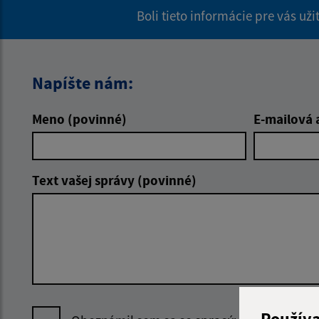
Boli tieto informácie pre vás už
Napíšte nám:
Meno (povinné)
E-mailová 
Text vašej správy (povinné)
Použív