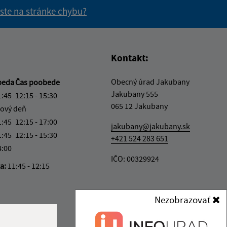
 ste na stránke chybu?
vás užitočné?
e pre vás užitočné?
Kontakt:
Obecný úrad Jakubany
beda
Čas poobede
Jakubany 555
1:45
12:15 - 15:30
065 12 Jakubany
ový deň
1:45
12:15 - 17:00
jakubany@jakubany.sk
1:45
12:15 - 15:30
+421 524 283 651
4:00
IČO: 00329924
ka:
11:45 - 12:15
Nezobrazovať