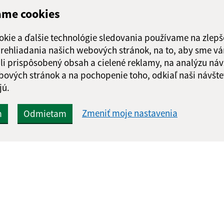
ame cookies
Google reCaptcha Response
Odoslať správu
okie a ďalšie technológie sledovania používame na zlepš
 prehliadania našich webových stránok, na to, aby sme v
li prispôsobený obsah a cielené reklamy, na analýzu náv
bových stránok a na pochopenie toho, odkiaľ naši návšte
jú.
Zmeniť moje nastavenia
m
Odmietam