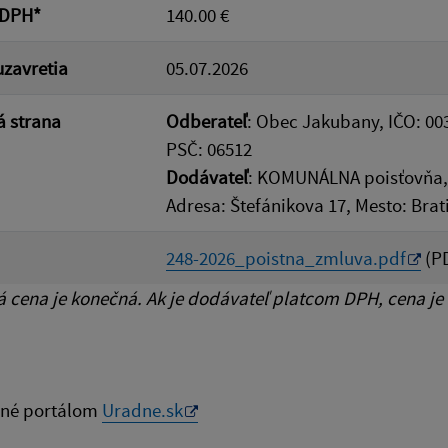
 DPH*
140.00 €
zavretia
05.07.2026
 strana
Odberateľ
: Obec Jakubany, IČO: 00
PSČ: 06512
Dodávateľ
: KOMUNÁLNA poisťovňa, a
Adresa: Štefánikova 17, Mesto: Brat
248-2026_poistna_zmluva.pdf
(PD
cena je konečná. Ak je dodávateľ platcom DPH, cena je
né portálom
Uradne.sk