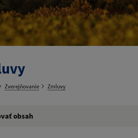
luvy
Zverejňovanie
Zmluvy
ovať obsah
ý výraz: