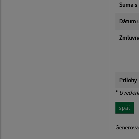
Suma s
Dátum u
Zmluvná
Prílohy
*
Uvedená 
späť
Generova