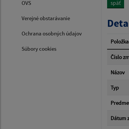
OVS
späť
Typ dá
Verejné obstarávanie
Deta
Ochrana osobných údajov
Suma 
Položka
Súbory cookies
Číslo z
Filtr
Názov
Typ
Predme
Dátum z