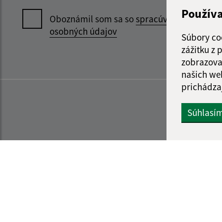
Použív
Oboznámil som sa so
spracúvaním
osobných údajov
Súbory co
zážitku z
zobrazova
našich we
prichádza
Súhlasí