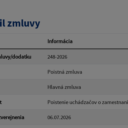
tumu:
Dátum od:
il zmluvy
od:
Suma do:
Informácia
mluvy/dodatku
248-2026
ovať
Poistná zmluva
Hlavná zmluva
t
Poistenie uchádzačov o zamestnan
verejnenia
06.07.2026