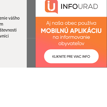
enie vášho
ám
števnosti
vníci