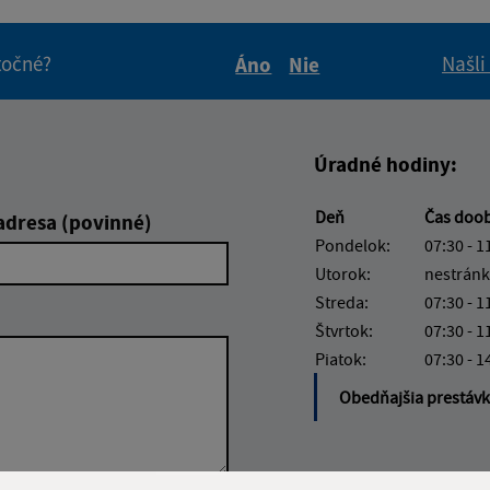
itočné?
Našli
Áno
Nie
Boli tieto informácie pre 
Boli tieto informáci
Úradné hodiny:
Deň
Čas doo
adresa (povinné)
Pondelok:
07:30 - 1
Utorok:
nestránk
Streda:
07:30 - 1
Štvrtok:
07:30 - 1
Piatok:
07:30 - 1
Obedňajšia prestáv