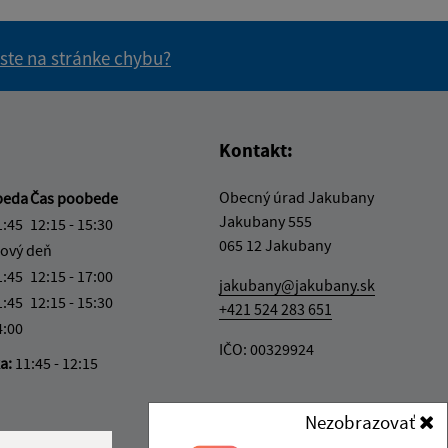
 ste na stránke chybu?
vás užitočné?
e pre vás užitočné?
Kontakt:
Obecný úrad Jakubany
beda
Čas poobede
Jakubany 555
1:45
12:15 - 15:30
065 12 Jakubany
ový deň
1:45
12:15 - 17:00
jakubany@jakubany.sk
1:45
12:15 - 15:30
+421 524 283 651
4:00
IČO: 00329924
ka:
11:45 - 12:15
Nezobrazovať