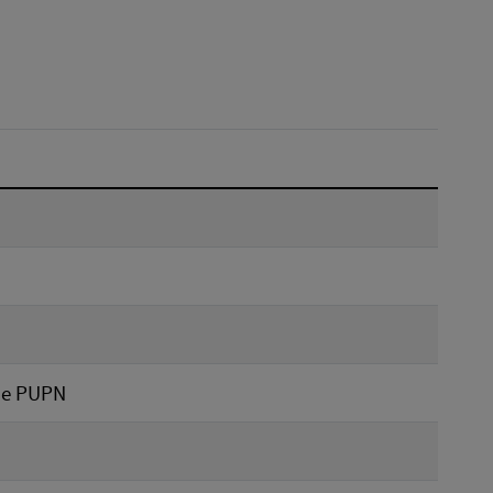
Dátum do:
Typ:
Reset
ie PUPN