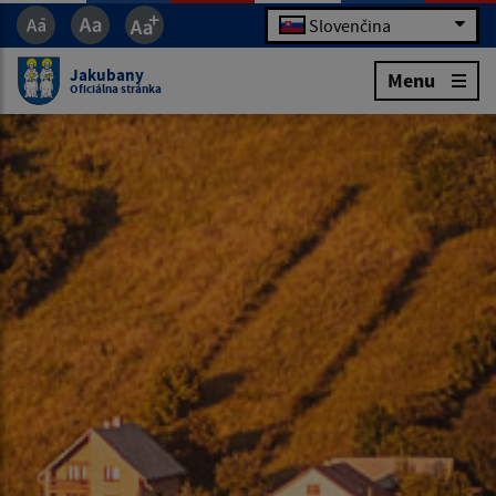
Slovenčina
Jakubany
Menu
Oficiálna stránka