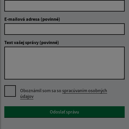
E-mailová adresa (povinné)
Text vašej správy (povinné)
Oboznámil som sa so
spracúvaním osobných
údajov
Google reCaptcha Response
Odoslať správu