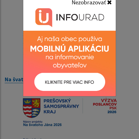
Nezobrazovať
Na švatoho Jána 2026 - dotácia z KULTminor