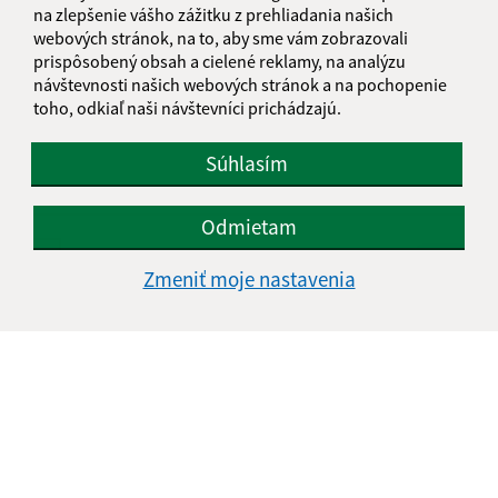
na zlepšenie vášho zážitku z prehliadania našich
webových stránok, na to, aby sme vám zobrazovali
prispôsobený obsah a cielené reklamy, na analýzu
Text vašej správy (povinné)
návštevnosti našich webových stránok a na pochopenie
toho, odkiaľ naši návštevníci prichádzajú.
Súhlasím
Odmietam
Oboznámil som sa so
spracúvaním osobných
Zmeniť moje nastavenia
údajov
Google reCaptcha Response
Odoslať správu
Úradné hodiny:
Deň
Čas doobeda
Čas poobede