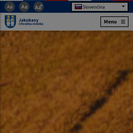
Slovenčina
Jakubany
Menu
Oficiálna stránka