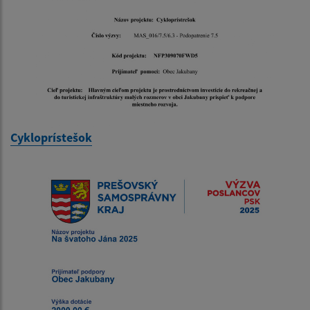
Cykloprístešok