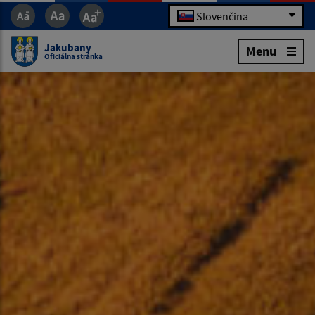
Slovenčina
Jakubany
Menu
Oficiálna stránka