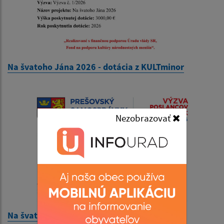
Na švatoho Jána 2026 - dotácia z KULTminor
Nezobrazovať
Na švatoho Jána 2026 - dotácia z PSK