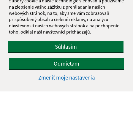
Súbory cookie a ďalšie technológie sledovania používame
na zlepšenie vášho zážitku z prehliadania našich
webových stránok, na to, aby sme vám zobrazovali
prispôsobený obsah a cielené reklamy, na analýzu
návštevnosti našich webových stránok a na pochopenie
toho, odkiaľ naši návštevníci prichádzajú.
Oboznámil som sa so
spracúvaním osobných
údajov
Súhlasím
Google reCaptcha Response
Odoslať správu
Odmietam
Zmeniť moje nastavenia
Úradné hodiny:
Deň
Čas doobeda
Čas poobede
Pondelok:
07:30 - 11:45
12:15 - 15:30
Utorok:
nestránkový deň
Streda:
07:30 - 11:45
12:15 - 17:00
Štvrtok:
07:30 - 11:45
12:15 - 15:30