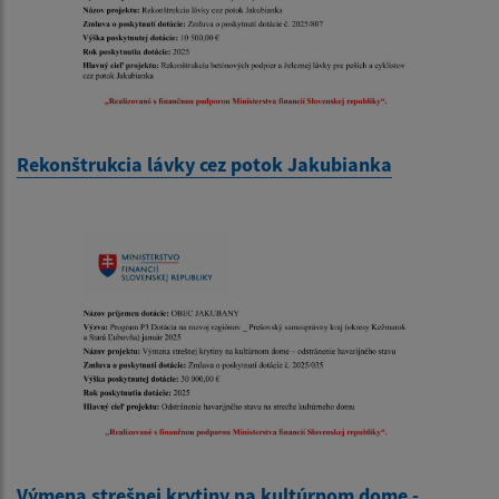
Rekonštrukcia lávky cez potok Jakubianka
Výmena strešnej krytiny na kultúrnom dome -