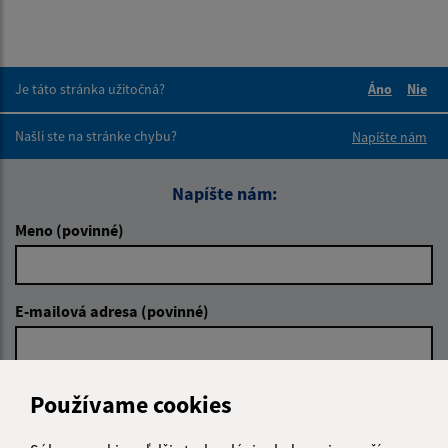
Je táto stránka užitočná?
Áno
Nie
Boli tieto 
Boli 
Našli ste na stránke chybu?
Napíšte nám
Napíšte nám:
Meno (povinné)
E-mailová adresa (povinné)
Text vašej správy (povinné)
Používame cookies