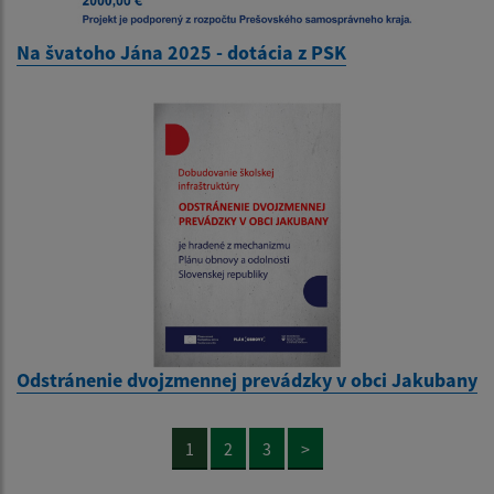
Na švatoho Jána 2025 - dotácia z PSK
Odstránenie dvojzmennej prevádzky v obci Jakubany
1
2
3
>