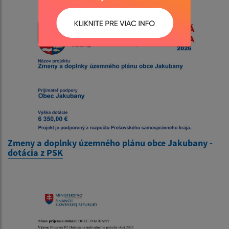
Zmeny a doplnky územného plánu obce Jakubany -
dotácia z PSK