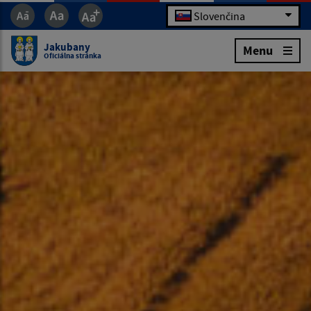
Slovenčina
Jakubany
Menu
Oficiálna stránka