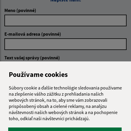
Meno (povinné)
E-mailová adresa (povinné)
Text vašej správy (povinné)
Používame cookies
Súbory cookie a ďalšie technológie sledovania používame
na zlepšenie vášho zážitku z prehliadania našich
webových stránok, na to, aby sme vám zobrazovali
prispôsobený obsah a cielené reklamy, na analýzu
Oboznámil som sa so
spracúvaním osobných
návštevnosti našich webových stránok a na pochopenie
údajov
toho, odkiaľ naši návštevníci prichádzajú.
Google reCaptcha Response
Odoslať správu