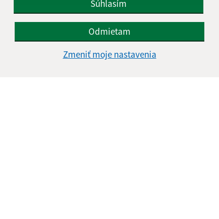
Súhlasím
Odmietam
Úradné hodiny:
Zmeniť moje nastavenia
Deň
Čas doobeda
Čas poobede
Pondelok:
07:30 - 11:45
12:15 - 15:30
Utorok:
nestránkový deň
Streda:
07:30 - 11:45
12:15 - 17:00
Štvrtok:
07:30 - 11:45
12:15 - 15:30
Piatok:
07:30 - 14:00
Obedňajšia prestávka:
11:45 - 12:15
Kontakt:
Obecný úrad Jakubany
Jakubany 555
065 12 Jakubany