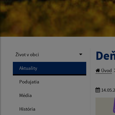
Deň
Život v obci
Aktuality
Úvod
Podujatia
14.05.
Média
História