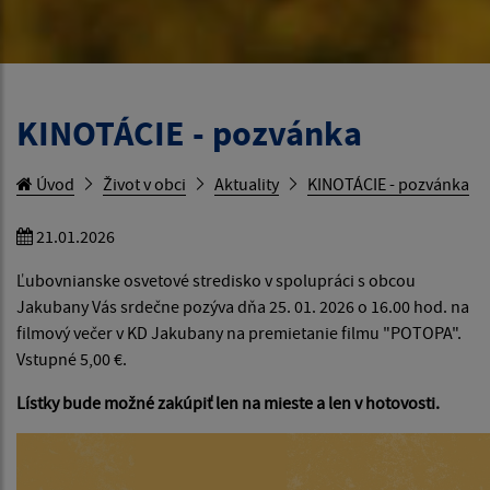
KINOTÁCIE - pozvánka
Úvod
Život v obci
Aktuality
KINOTÁCIE - pozvánka
21.01.2026
Ľubovnianske osvetové stredisko v spolupráci s obcou
Jakubany Vás srdečne pozýva dňa 25. 01. 2026 o 16.00 hod. na
filmový večer v KD Jakubany na premietanie filmu "POTOPA".
Vstupné 5,00 €.
Lístky bude možné zakúpiť len na mieste a len v hotovosti.