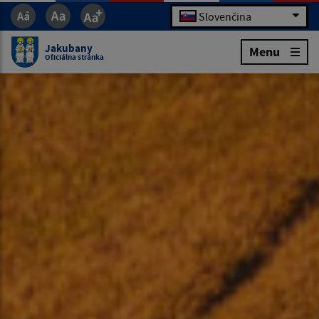
Slovenčina
Jakubany
Menu
Oficiálna stránka