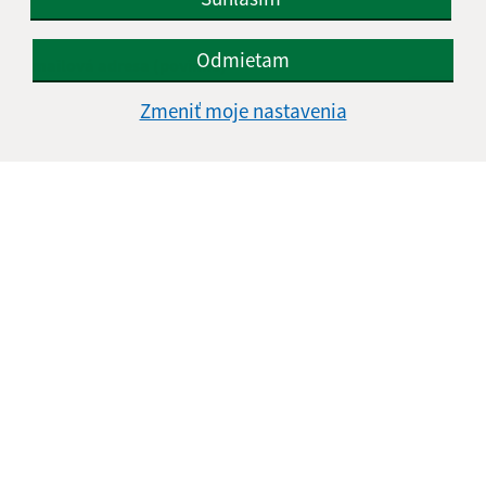
Odmietam
E-mailová adresa (povinné)
Zmeniť moje nastavenia
Text vašej správy (povinné)
Oboznámil som sa so
spracúvaním osobných
údajov
Google reCaptcha Response
Odoslať správu