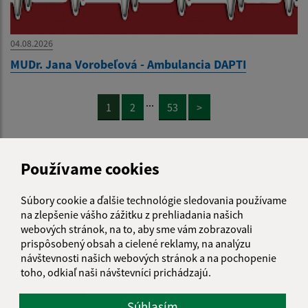
04.08.2026
MUDr. Jana Vorobeľová - Ambulancia DAPTI
...
1
2
53
>
Používame cookies
Je táto stránka užitočná?
Áno
Nie
Súbory cookie a ďalšie technológie sledovania používame
Boli tieto 
Boli 
na zlepšenie vášho zážitku z prehliadania našich
webových stránok, na to, aby sme vám zobrazovali
Našli ste na stránke chybu?
Napíšte nám
prispôsobený obsah a cielené reklamy, na analýzu
návštevnosti našich webových stránok a na pochopenie
Napíšte nám:
toho, odkiaľ naši návštevníci prichádzajú.
Meno (povinné)
Súhlasím