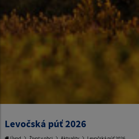
Levočská púť 2026
Úvod
Život v obci
Aktuality
Levočská púť 2026