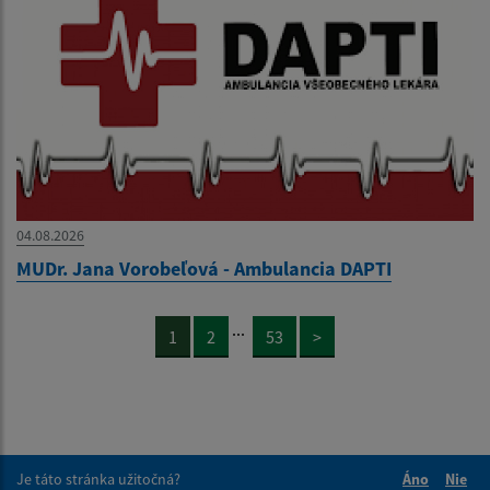
04.08.2026
MUDr. Jana Vorobeľová - Ambulancia DAPTI
...
1
2
53
>
Je táto stránka užitočná?
Áno
Nie