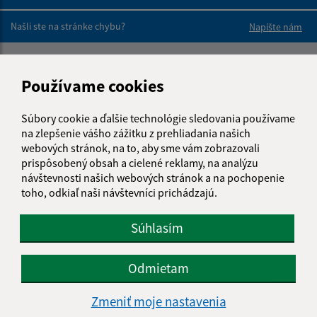
Boli tieto 
Boli 
Našli ste na stránke chybu?
Napíšte nám
Napíšte nám:
Používame cookies
Meno (povinné)
Súbory cookie a ďalšie technológie sledovania používame
na zlepšenie vášho zážitku z prehliadania našich
webových stránok, na to, aby sme vám zobrazovali
E-mailová adresa (povinné)
prispôsobený obsah a cielené reklamy, na analýzu
návštevnosti našich webových stránok a na pochopenie
toho, odkiaľ naši návštevníci prichádzajú.
Text vašej správy (povinné)
Súhlasím
Odmietam
Zmeniť moje nastavenia