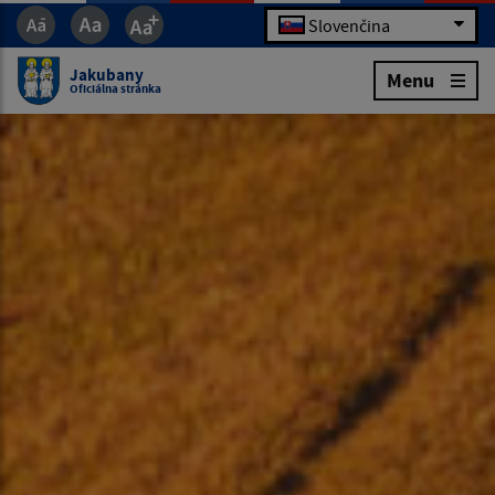
Slovenčina
Jakubany
Menu
Oficiálna stránka