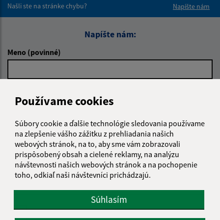
Našli ste na stránke chybu?
Napíšte nám
Napíšte nám:
Meno (povinné)
E-mailová adresa (povinné)
Používame cookies
Súbory cookie a ďalšie technológie sledovania používame
Text vašej správy (povinné)
na zlepšenie vášho zážitku z prehliadania našich
webových stránok, na to, aby sme vám zobrazovali
prispôsobený obsah a cielené reklamy, na analýzu
návštevnosti našich webových stránok a na pochopenie
toho, odkiaľ naši návštevníci prichádzajú.
Súhlasím
Oboznámil som sa so
spracúvaním osobných