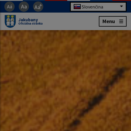
Slovenčina
Jakubany
Menu
Oficiálna stránka