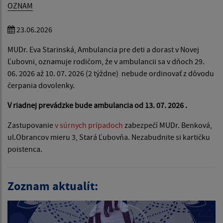
OZNAM
23.06.2026
MUDr. Eva Starinská, Ambulancia pre deti a dorast v Novej
Ľubovni, oznamuje rodičom, že v ambulancii sa v dňoch 29.
06. 2026 až 10. 07. 2026 (2 týždne) nebude ordinovať z dôvodu
čerpania dovolenky.
V riadnej prevádzke bude ambulancia od 13. 07. 2026 .
Zastupovanie
v súrnych prípadoch
zabezpečí MUDr. Benková,
ul.Obrancov mieru 3, Stará Ľubovňa. Nezabudnite si kartičku
poistenca.
Zoznam aktualít: