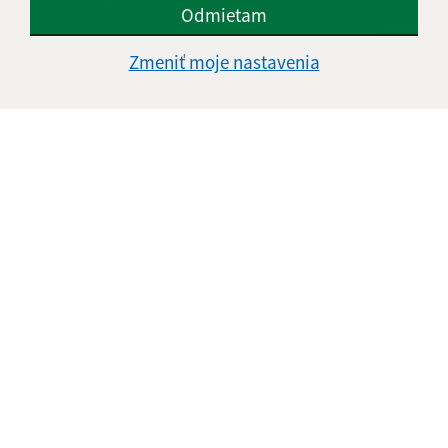
údajov
Odmietam
Google reCaptcha Response
Zmeniť moje nastavenia
Odoslať správu
Úradné hodiny:
Deň
Čas doobeda
Čas poobede
Pondelok:
07:30 - 11:45
12:15 - 15:30
Utorok:
nestránkový deň
Streda:
07:30 - 11:45
12:15 - 17:00
Štvrtok:
07:30 - 11:45
12:15 - 15:30
Piatok:
07:30 - 14:00
Obedňajšia prestávka:
11:45 - 12:15
Kontakt: