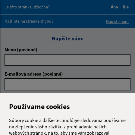
Je táto stránka užitočná?
Áno
Nie
Boli tieto 
Boli 
Našli ste na stránke chybu?
Napíšte nám
Napíšte nám:
Meno (povinné)
E-mailová adresa (povinné)
Text vašej správy (povinné)
Používame cookies
Súbory cookie a ďalšie technológie sledovania používame
na zlepšenie vášho zážitku z prehliadania našich
webových stránok, na to, aby sme vám zobrazovali