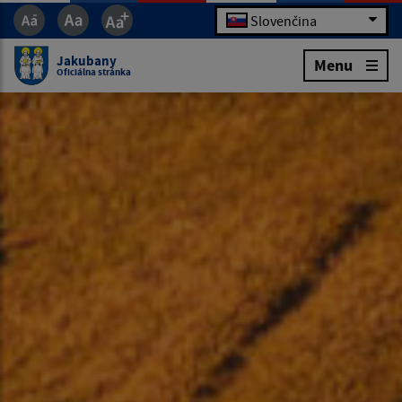
Slovenčina
Jakubany
Menu
Oficiálna stránka