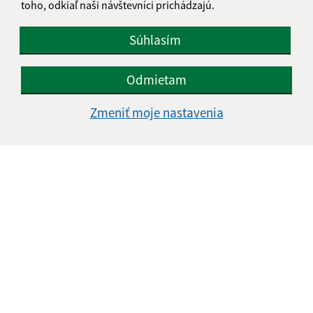
toho, odkiaľ naši návštevníci prichádzajú.
Napíšte nám:
Súhlasím
Meno (povinné)
Odmietam
E-mailová adresa (povinné)
Zmeniť moje nastavenia
Text vašej správy (povinné)
Oboznámil som sa so
spracúvaním osobných
údajov