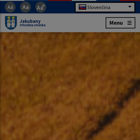
Slovenčina
Jakubany
Menu
Oficiálna stránka