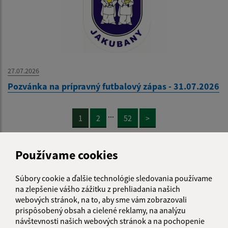
27.07.2026
Pozvánka na prípravný futbalový zápas - 31.07.2026
...
1
2
52
>
Používame cookies
Súbory cookie a ďalšie technológie sledovania používame
Je táto stránka užitočná?
Áno
Nie
na zlepšenie vášho zážitku z prehliadania našich
Boli tieto 
Boli 
webových stránok, na to, aby sme vám zobrazovali
Našli ste na stránke chybu?
Napíšte nám
prispôsobený obsah a cielené reklamy, na analýzu
návštevnosti našich webových stránok a na pochopenie