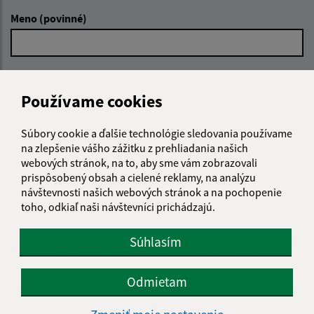
Meno (povinné)
E-mailová adresa (povinné)
Používame cookies
Text vašej správy (povinné)
Súbory cookie a ďalšie technológie sledovania používame
na zlepšenie vášho zážitku z prehliadania našich
webových stránok, na to, aby sme vám zobrazovali
prispôsobený obsah a cielené reklamy, na analýzu
návštevnosti našich webových stránok a na pochopenie
toho, odkiaľ naši návštevníci prichádzajú.
Súhlasím
Oboznámil som sa so
spracúvaním osobných
údajov
Odmietam
Google reCaptcha Response
Odoslať správu