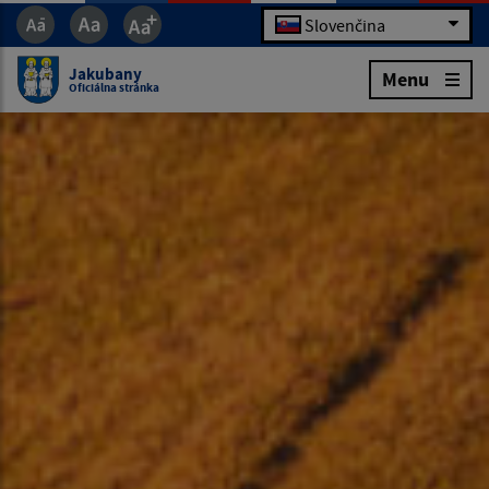
Slovenčina
Jakubany
Menu
Oficiálna stránka