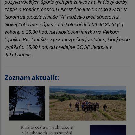
pozýva všetkých športových priaznivcov na finálový derby
zápas o Pohár predsedu Okresného futbalového zväzu, v
ktorom sa predstaví naše "A" mužstvo proti súperovi z
Novej Ľubovne. Zápas sa uskutoční dňa 06.06.2026 (t. j.
sobota) o 16:00 hod. na futbalovom ihrisku vo Veľkom
Lipníku. Pre fanúšikov je zabezpečený autobus, ktorý bude
vyrážať o 15:00 hod. od predajne COOP Jednota v
Jakubanoch.
Zoznam aktualít: