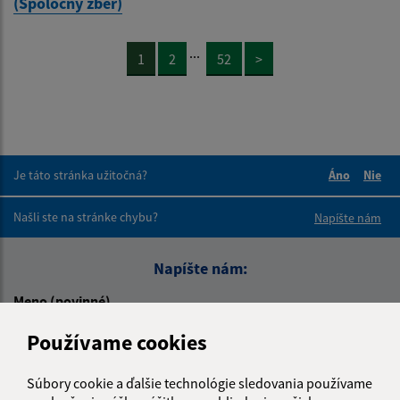
(Spoločný zber)
...
1
2
52
>
Je táto stránka užitočná?
Áno
Nie
Boli tieto 
Boli 
Našli ste na stránke chybu?
Napíšte nám
Napíšte nám:
Meno (povinné)
Používame cookies
E-mailová adresa (povinné)
Súbory cookie a ďalšie technológie sledovania používame