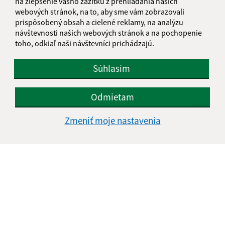
na zlepšenie vášho zážitku z prehliadania našich
webových stránok, na to, aby sme vám zobrazovali
prispôsobený obsah a cielené reklamy, na analýzu
Text vašej správy (povinné)
návštevnosti našich webových stránok a na pochopenie
toho, odkiaľ naši návštevníci prichádzajú.
Súhlasím
Odmietam
Oboznámil som sa so
spracúvaním osobných
Zmeniť moje nastavenia
údajov
Google reCaptcha Response
Odoslať správu
Úradné hodiny:
Deň
Čas doobeda
Čas poobede