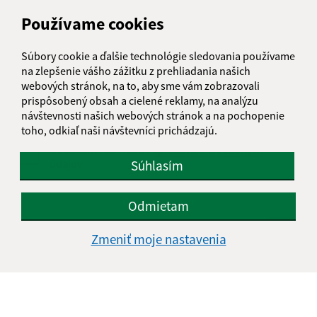
Používame cookies
Text vašej správy (povinné)
Súbory cookie a ďalšie technológie sledovania používame
na zlepšenie vášho zážitku z prehliadania našich
webových stránok, na to, aby sme vám zobrazovali
prispôsobený obsah a cielené reklamy, na analýzu
návštevnosti našich webových stránok a na pochopenie
toho, odkiaľ naši návštevníci prichádzajú.
Oboznámil som sa so
spracúvaním osobných
údajov
Súhlasím
Google reCaptcha Response
Odoslať správu
Odmietam
Zmeniť moje nastavenia
Úradné hodiny:
Deň
Čas doobeda
Čas poobede