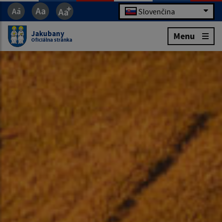
Slovenčina
Jakubany
Menu
Oficiálna stránka