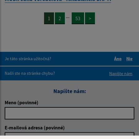
...
1
2
53
>
Je táto stránka užitočná?
Áno
Nie
Boli tieto 
Boli 
Našli ste na stránke chybu?
Napíšte nám
Napíšte nám:
Meno (povinné)
E-mailová adresa (povinné)