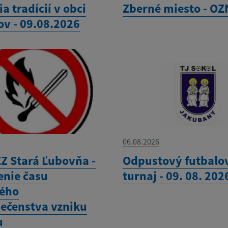
ia tradícií v obci
Zberné miesto - O
ov - 09.08.2026
06.08.2026
Z Stará Ľubovňa -
Odpustový futbalo
enie času
turnaj - 09. 08. 202
ého
ečenstva vzniku
u