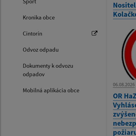
Šport
Nositel
Kolačk
Kronika obce
Cintorín
Odvoz odpadu
Dokumenty k odvozu
odpadov
06.08.2026
Mobilná aplikácia obce
OR HaZ
Vyhlás
zvýšen
nebezp
požiar