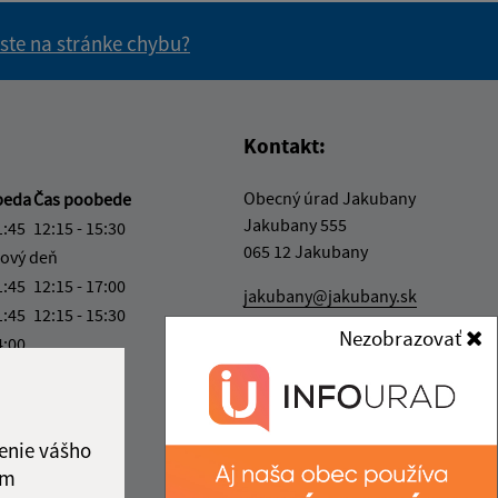
 ste na stránke chybu?
vás užitočné?
e pre vás užitočné?
Kontakt:
Obecný úrad Jakubany
beda
Čas poobede
Jakubany 555
1:45
12:15 - 15:30
065 12 Jakubany
ový deň
1:45
12:15 - 17:00
jakubany@jakubany.sk
1:45
12:15 - 15:30
+421 524 283 651
Nezobrazovať
4:00
IČO: 00329924
ka:
11:45 - 12:15
enie vášho
ám