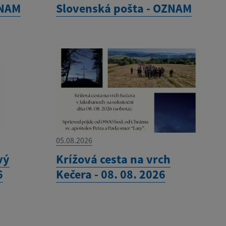
ZNAM
Slovenská pošta - OZNAM
05.08.2026
vý
Krížová cesta na vrch
6
Kečera - 08. 08. 2026