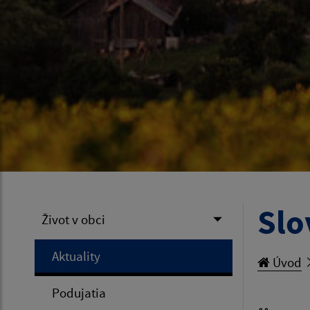
Slo
Život v obci
Aktuality
Úvod
Podujatia