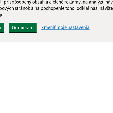
li prispôsobený obsah a cielené reklamy, na analýzu náv
Google reCaptcha Response
Odoslať správu
bových stránok a na pochopenie toho, odkiaľ naši návšte
jú.
Zmeniť moje nastavenia
m
Odmietam