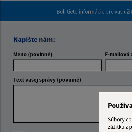
Boli tieto informácie pre vás už
Napíšte nám:
Meno (povinné)
E-mailová 
Text vašej správy (povinné)
Použív
Súbory co
zážitku z