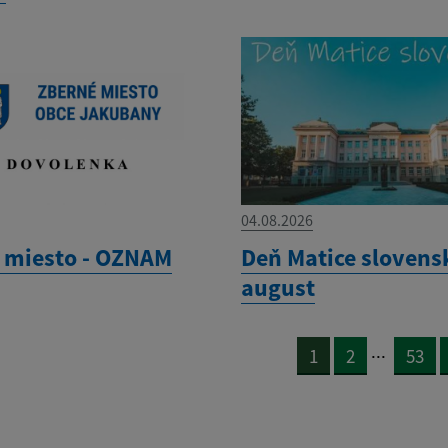
04.08.2026
 miesto - OZNAM
Deň Matice slovensk
august
...
1
2
53