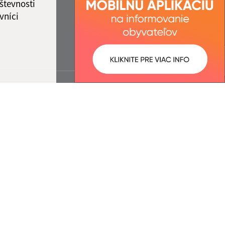
števnosti
vníci