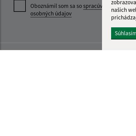
zobrazova
Oboznámil som sa so
spracúvaním
našich we
osobných údajov
prichádza
Súhlasí