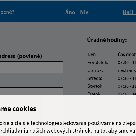
itočné?
Našli
Áno
Nie
Boli tieto informácie pre 
Boli tieto informáci
Úradné hodiny:
Deň
Čas doo
adresa (povinné)
Pondelok:
07:30 - 1
Utorok:
nestránk
Streda:
07:30 - 1
Štvrtok:
07:30 - 1
Piatok:
07:30 - 1
Obedňajšia prestáv
ame cookies
okie a ďalšie technológie sledovania používame na zlepš
 prehliadania našich webových stránok, na to, aby sme v