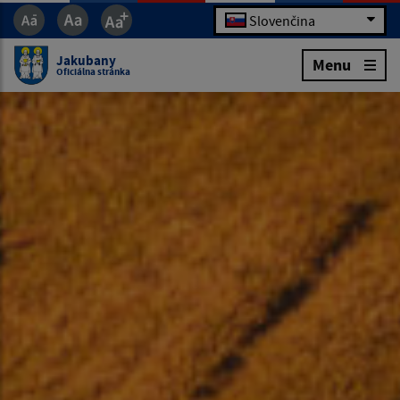
Slovenčina
Jakubany
Menu
Oficiálna stránka