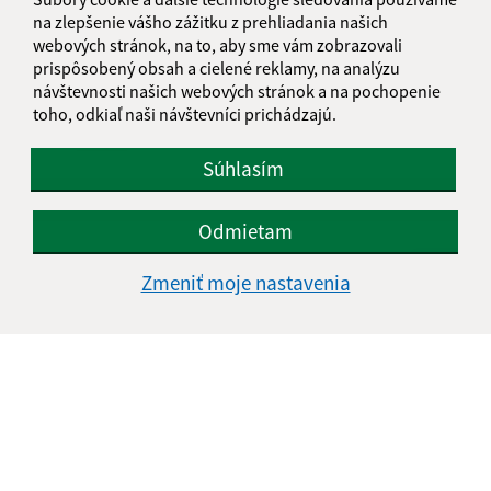
na zlepšenie vášho zážitku z prehliadania našich
webových stránok, na to, aby sme vám zobrazovali
prispôsobený obsah a cielené reklamy, na analýzu
návštevnosti našich webových stránok a na pochopenie
toho, odkiaľ naši návštevníci prichádzajú.
Oboznámil som sa so
spracúvaním osobných
údajov
Súhlasím
Google reCaptcha Response
Odoslať správu
Odmietam
Zmeniť moje nastavenia
Úradné hodiny:
Deň
Čas doobeda
Čas poobede
Pondelok:
07:30 - 11:45
12:15 - 15:30
Utorok:
nestránkový deň
Streda:
07:30 - 11:45
12:15 - 17:00
Štvrtok:
07:30 - 11:45
12:15 - 15:30