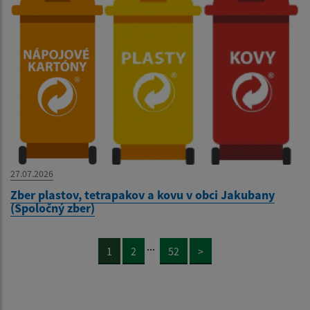
27.07.2026
Zber plastov, tetrapakov a kovu v obci Jakubany
(Spoločný zber)
...
1
2
52
>