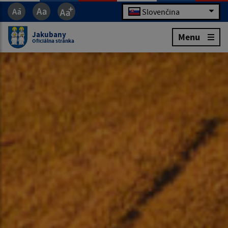
Slovenčina
Jakubany
Menu
Oficiálna stránka