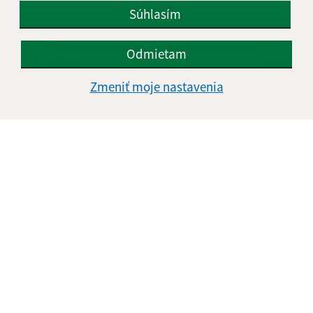
Súhlasím
Oboznámil som sa so
spracúvaním osobných
Odmietam
údajov
Zmeniť moje nastavenia
Google reCaptcha Response
Odoslať správu
Úradné hodiny:
Deň
Čas doobeda
Čas poobede
Pondelok:
07:30 - 11:45
12:15 - 15:30
Utorok:
nestránkový deň
Streda:
07:30 - 11:45
12:15 - 17:00
Štvrtok:
07:30 - 11:45
12:15 - 15:30
Piatok:
07:30 - 14:00
Obedňajšia prestávka:
11:45 - 12:15