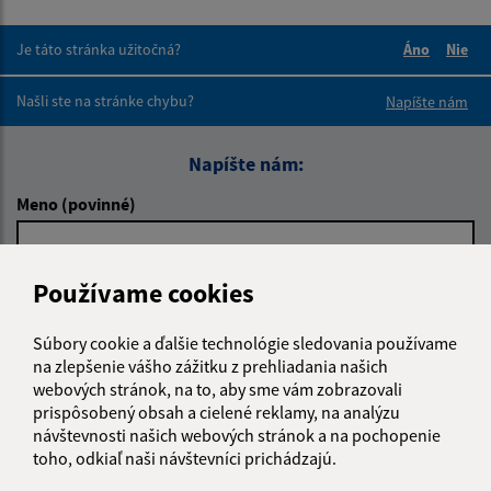
Je táto stránka užitočná?
Áno
Nie
Boli tieto 
Boli 
Našli ste na stránke chybu?
Napíšte nám
Napíšte nám:
Meno (povinné)
Používame cookies
E-mailová adresa (povinné)
Súbory cookie a ďalšie technológie sledovania používame
na zlepšenie vášho zážitku z prehliadania našich
Text vašej správy (povinné)
webových stránok, na to, aby sme vám zobrazovali
prispôsobený obsah a cielené reklamy, na analýzu
návštevnosti našich webových stránok a na pochopenie
toho, odkiaľ naši návštevníci prichádzajú.