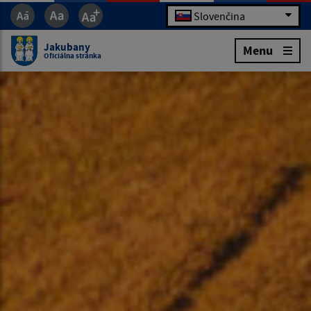
Slovenčina
Jakubany
Menu
Oficiálna stránka