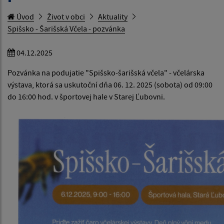
Úvod
Život v obci
Aktuality
Spišsko - Šarišská Včela - pozvánka
04.12.2025
Pozvánka na podujatie "Spišsko-šarišská včela" - včelárska
výstava, ktorá sa uskutoční dňa 06. 12. 2025 (sobota) od 09:00
do 16:00 hod. v športovej hale v Starej Ľubovni.