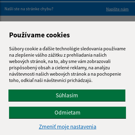
Našli ste na stránke chybu?
Napíšte nám
Napíšte nám:
Používame cookies
Meno (povinné)
Súbory cookie a ďalšie technológie sledovania používame
na zlepšenie vášho zážitku z prehliadania našich
webových stránok, na to, aby sme vám zobrazovali
E-mailová adresa (povinné)
prispôsobený obsah a cielené reklamy, na analýzu
návštevnosti našich webových stránok a na pochopenie
toho, odkiaľ naši návštevníci prichádzajú.
Text vašej správy (povinné)
Súhlasím
Odmietam
Zmeniť moje nastavenia