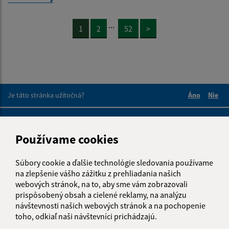
...
1
2
52
>
Je táto stránka užitočná?
Áno
Nie
Boli tieto 
Boli 
Našli ste na stránke chybu?
Napíšte nám
Používame cookies
Napíšte nám:
Súbory cookie a ďalšie technológie sledovania používame
Meno (povinné)
na zlepšenie vášho zážitku z prehliadania našich
webových stránok, na to, aby sme vám zobrazovali
prispôsobený obsah a cielené reklamy, na analýzu
návštevnosti našich webových stránok a na pochopenie
E-mailová adresa (povinné)
toho, odkiaľ naši návštevníci prichádzajú.