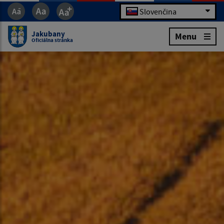
Slovenčina
Jakubany
Menu
Oficiálna stránka