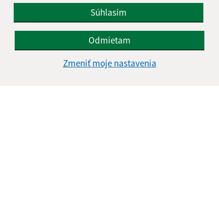
Súhlasím
Text vašej správy (povinné)
Odmietam
Zmeniť moje nastavenia
Oboznámil som sa so
spracúvaním osobných
údajov
Google reCaptcha Response
Odoslať správu
Úradné hodiny:
Deň
Čas doobeda
Čas poobede
Pondelok:
07:30 - 11:45
12:15 - 15:30