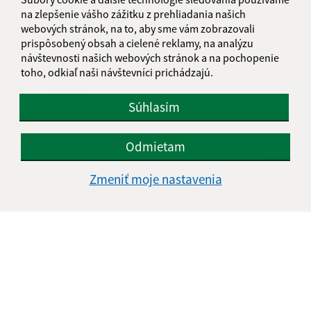
na zlepšenie vášho zážitku z prehliadania našich
webových stránok, na to, aby sme vám zobrazovali
prispôsobený obsah a cielené reklamy, na analýzu
návštevnosti našich webových stránok a na pochopenie
toho, odkiaľ naši návštevníci prichádzajú.
Oboznámil som sa so
spracúvaním osobných
údajov
Súhlasím
Google reCaptcha Response
Odoslať správu
Odmietam
Zmeniť moje nastavenia
Úradné hodiny:
Deň
Čas doobeda
Čas poobede
Pondelok:
07:30 - 11:45
12:15 - 15:30
Utorok:
nestránkový deň
Streda:
07:30 - 11:45
12:15 - 17:00
Štvrtok:
07:30 - 11:45
12:15 - 15:30