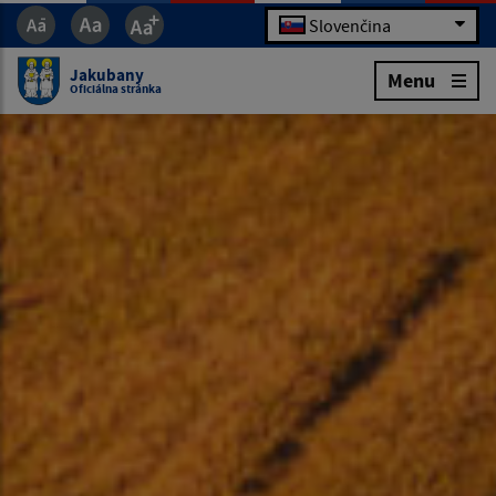
Slovenčina
Jakubany
Menu
Oficiálna stránka