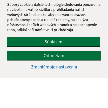
Súbory cookie a ďalšie technológie sledovania používame
na zlepšenie vášho zážitku z prehliadania našich
webových stránok, na to, aby sme vám zobrazovali
prispôsobený obsah a cielené reklamy, na analýzu
návštevnosti našich webových stránok a na pochopenie
toho, odkiaľ naši návštevníci prichádzajú.
Oboznámil som sa so
spracúvaním osobných
údajov
Súhlasím
Google reCaptcha Response
Odoslať správu
Odmietam
Zmeniť moje nastavenia
Úradné hodiny:
Deň
Čas doobeda
Čas poobede
Pondelok:
07:30 - 11:45
12:15 - 15:30
Utorok:
nestránkový deň
Streda:
07:30 - 11:45
12:15 - 17:00
Štvrtok:
07:30 - 11:45
12:15 - 15:30