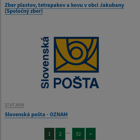
Zber plastov, tetrapakov a kovu v obci Jakubany
(Spoločný zber)
27.07.2026
Slovenská pošta - OZNAM
...
1
2
52
>