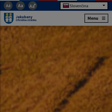
Slovenčina
Jakubany
Menu
Oficiálna stránka