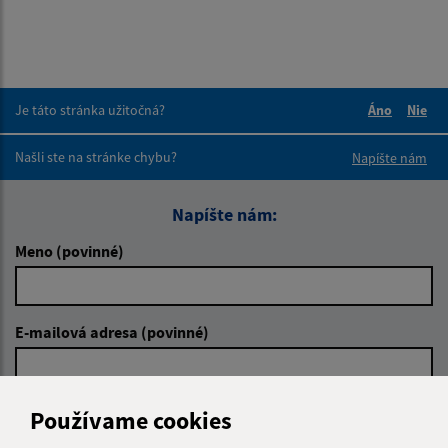
Je táto stránka užitočná?
Áno
Nie
Boli tieto 
Boli 
Našli ste na stránke chybu?
Napíšte nám
Napíšte nám:
Meno (povinné)
E-mailová adresa (povinné)
Text vašej správy (povinné)
Používame cookies