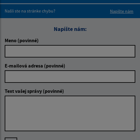
Boli tieto 
Boli 
Našli ste na stránke chybu?
Napíšte nám
Napíšte nám:
Meno (povinné)
E-mailová adresa (povinné)
Text vašej správy (povinné)