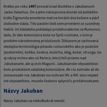
Krátko po roku
1497
prevzal úrad škultétia v Jakubanoch
Jacko Valachus. On a jeho nástupcovia dostali od poľského
kráľa Žigmunda po­volenie mať na horách dva košiare a pásť
slobodne stáda. Títo pastieri boli sem privedení zo susednej
Haliče. Iní bádatelia pokladajú prisťahovalec­tvo za Rumunov,
teda, že táto kolonizácia bola na Spiši rusínska, v čom je
problém národnostnej príslušnosti. Dôkazom je zachovaná
vtedajšia termi­nológia pôvodu rumunského ako je podošer
(podstrešie), koliba, žovtica, kočerha, kľag, košar, strunga, ba
aj názvy vrchov ako sú Kečera, ktorý le­ží priamo nad
Jakubanami, ale aj vrch Magurič. Jakubianske obyvateľstvo
bolo produktom valašskej kolonizácie. Ak i tu zotrvalo až do
znovuosade-nia Jakubian na rozhraní XV. a XVI. ston nejaké
iné obyvateľstvo, muselo čoskoro splynúť s prisťahovalcami.
Názvy Jakuban
Názvy Jakuban sa niekoľkokrát menili: