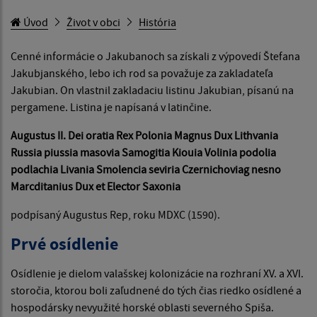
Úvod
Život v obci
História
Cenné informácie o Jakubanoch sa získali z výpovedí Štefana
Jakubjanského, lebo ich rod sa považuje za zakladateľa
Jakubian. On vlastnil zakladaciu listinu Jakubian, písanú na
pergamene. Listina je napísaná v latinčine.
Augustus II. Dei oratia Rex Polonia Magnus Dux Lithvania
Russia piussia masovia Samogitia Kiouia Volinia podolia
podlachia Livania Smolencia seviria Czernichoviag nesno
Marcditanius Dux et Elector Saxonia
podpísaný Augustus Rep, roku MDXC (1590).
Prvé osídlenie
Osídlenie je dielom valašskej kolonizácie na rozhraní XV. a XVI.
storočia, ktorou boli zaľudnené do tých čias riedko osídlené a
hospodársky nevyužité horské oblasti severného Spiša.