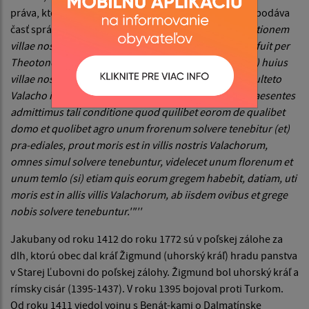
práva, ktoré mali aj iné valašské osady. Wenzel o tom podáva
časť správy tohoto znenia:
„Quod attendentes destrictionem
villae nostrae Jakubiany in Districtu Luboviensi quae fuit per
Theotonos et Sclavos antea possessa volentes (statui) huius
villae nostrae Jakubiany providere provideo Petro sculteto
Valacho ibidem Valachos locare admisi-mus et per praesentes
admittimus tali conditione quod quilibet eorom de qualibet
domo et quolibet agro unum frorenum solvere tenebitur (et)
pra-ediales, prout moris est in villis nostris Valachorum,
omnes simul solvere tenebuntur, videlecet unum florenum et
unum temlo (si) etiam quis eorum gregem habebit, datiam, uti
moris est in allis villis Valachorum, ab iisdem ovibus et grege
nobis solvere tenebuntur.'"''
Jakubany od roku 1412 do roku 1772 sú v poľskej zálohe za
dlh, kto­rú obec dal kráľ Žigmund (uhorský kráľ) hradu panstva
v Starej Ľubovni do poľskej zálohy. Žigmund bol uhorský kráľ a
rímsky cisár (1395-1437). V roku 1395 bojoval proti Turkom.
Od roku 1411 viedol vojnu s Benát-kami o Dalmatínske