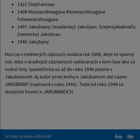
1322 Stephanisau
1408 Alsoyacabwagasa Alsowiacobuagasa
Felsewiacobuagasa
1497 Jakubiany: (maďarsky) Jakubjan, Szepesjakabvalfa
(nemecky) Jakobsau
1948 Jakubany
Hoci sa v niektorých zápisoch uvádza rok 1808, aleje to sporný
rok, lebo v úradných záznamoch vydávaných v tom čase ako sú
rodné listy, vy­svedčenia sú až do roku 1948 písané v
Jakubianoch. Aj autor prvej knihy o Jakubanoch dal názov
JAKUBIANY (napísaná v roku 1946). Teda od roku 1948 sa
skutočne hovorí o JAKUBANOCH.
Je táto stránka užitočná?
Áno
Nie