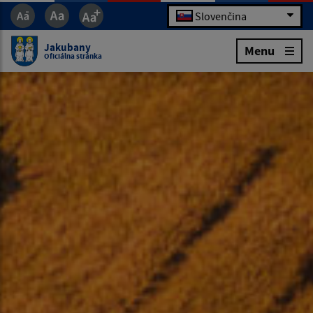
Slovenčina
Jakubany
Menu
Oficiálna stránka