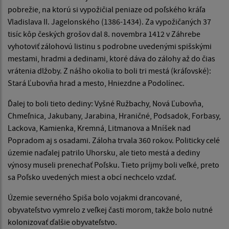
pobrežie, na ktorú si vypožičial peniaze od poľského kráľa
Vladislava II. Jagelonského (1386-1434). Za vypožičaných 37
tisíc kôp českých grošov dal 8. novembra 1412 v Záhrebe
vyhotoviť záloho­vú listinu s podrobne uvedenými spišskými
mestami, hradmi a dedinami, ktoré dáva do zálohy až do čias
vrátenia dlžoby. Z nášho okolia to boli tri mestá (kráľovské):
Stará Ľubovňa hrad a mesto, Hniezdne a Podolínec.
Ďalej to boli tieto dediny: Vyšné Ružbachy, Nová Ľubovňa,
Chmeľnica, Jakubany, Jarabina, Hraničné, Podsadok, Forbasy,
Lackova, Kamienka, Kremná, Litmanova a Mníšek nad
Popradom aj s osadami. Záloha trvala 360 rokov. Politicky celé
územie naďalej patrilo Uhorsku, ale tieto mestá a dediny
výnosy museli prenechať Poľsku. Tieto príjmy boli veľké, preto
sa Poľsko uvedených miest a obcí nechcelo vzdať.
Územie severného Spiša bolo vojakmi drancované,
obyvateľstvo vy­mrelo z veľkej časti morom, takže bolo nutné
kolonizovať ďalšie obyva­teľstvo.