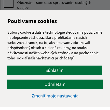
Oboznámil som sa so
spracúvaním osobných
údajov
Google reCaptcha Response
Používame cookies
Odoslať správu
Súbory cookie a ďalšie technológie sledovania používame
na zlepšenie vášho zážitku z prehliadania našich
webových stránok, na to, aby sme vám zobrazovali
Úradné hodiny:
prispôsobený obsah a cielené reklamy, na analýzu
návštevnosti našich webových stránok a na pochopenie
Deň
Čas doobeda
Čas poobede
toho, odkiaľ naši návštevníci prichádzajú.
Pondelok:
07:30 - 11:45
12:15 - 15:30
Utorok:
nestránkový deň
Súhlasím
Streda:
07:30 - 11:45
12:15 - 17:00
Štvrtok:
07:30 - 11:45
12:15 - 15:30
Odmietam
Piatok:
07:30 - 14:00
Obedňajšia prestávka:
11:45 - 12:15
Zmeniť moje nastavenia