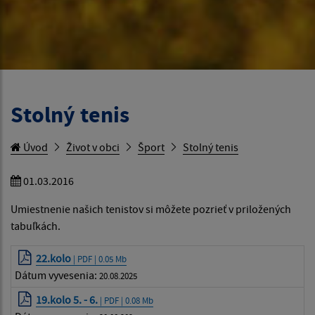
Stolný tenis
Úvod
Život v obci
Šport
Stolný tenis
01.03.2016
Umiestnenie našich tenistov si môžete pozrieť v priložených
tabuľkách.
22.kolo
| PDF | 0.05 Mb
Dátum vyvesenia:
20.08.2025
19.kolo 5. - 6.
| PDF | 0.08 Mb