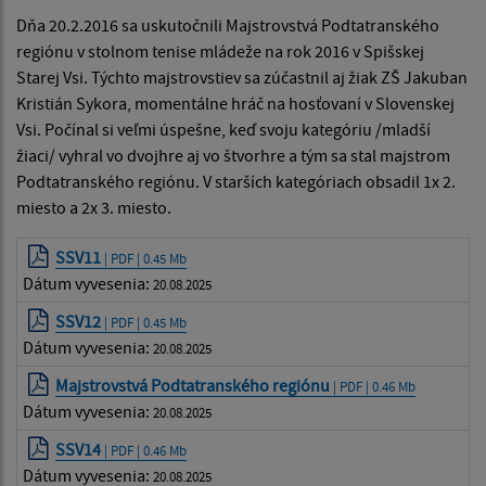
Dňa 20.2.2016 sa uskutočnili Majstrovstvá Podtatranského
regiónu v stolnom tenise mládeže na rok 2016 v Spišskej
Starej Vsi. Týchto majstrovstiev sa zúčastnil aj žiak ZŠ Jakuban
Kristián Sykora, momentálne hráč na hosťovaní v Slovenskej
Vsi. Počínal si veľmi úspešne, keď svoju kategóriu /mladší
žiaci/ vyhral vo dvojhre aj vo štvorhre a tým sa stal majstrom
Podtatranského regiónu. V starších kategóriach obsadil 1x 2.
miesto a 2x 3. miesto.
SSV11
| PDF | 0.45 Mb
Dátum vyvesenia:
20.08.2025
SSV12
| PDF | 0.45 Mb
Dátum vyvesenia:
20.08.2025
Majstrovstvá Podtatranského regiónu
| PDF | 0.46 Mb
Dátum vyvesenia:
20.08.2025
SSV14
| PDF | 0.46 Mb
Dátum vyvesenia:
20.08.2025