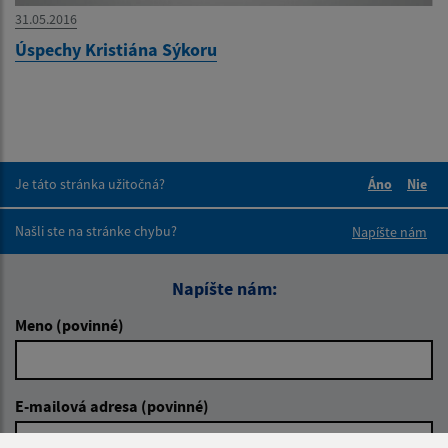
31.05.2016
Úspechy Kristiána Sýkoru
Je táto stránka užitočná?
Áno
Nie
Boli tieto 
Boli 
Našli ste na stránke chybu?
Napíšte nám
Napíšte nám:
Meno (povinné)
E-mailová adresa (povinné)