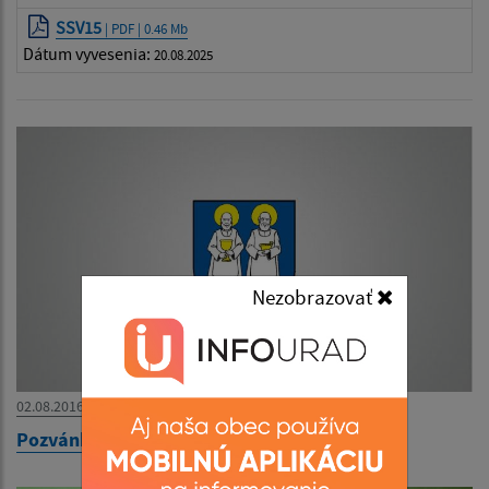
SSV15
| PDF | 0.46 Mb
Dátum vyvesenia:
20.08.2025
Nezobrazovať
02.08.2016
Pozvánka na mimoriadnu členskú schôdzu