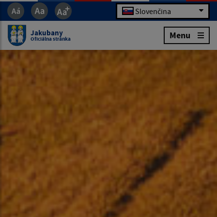
Slovenčina
Jakubany
Menu
Oficiálna stránka