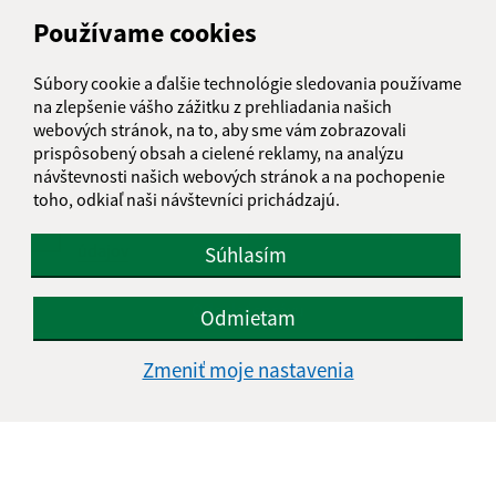
Používame cookies
Text vašej správy (povinné)
Súbory cookie a ďalšie technológie sledovania používame
na zlepšenie vášho zážitku z prehliadania našich
webových stránok, na to, aby sme vám zobrazovali
prispôsobený obsah a cielené reklamy, na analýzu
návštevnosti našich webových stránok a na pochopenie
toho, odkiaľ naši návštevníci prichádzajú.
Oboznámil som sa so
spracúvaním osobných
údajov
Súhlasím
Google reCaptcha Response
Odoslať správu
Odmietam
Zmeniť moje nastavenia
Úradné hodiny:
Deň
Čas doobeda
Čas poobede
Pondelok:
07:30 - 11:45
12:15 - 15:30