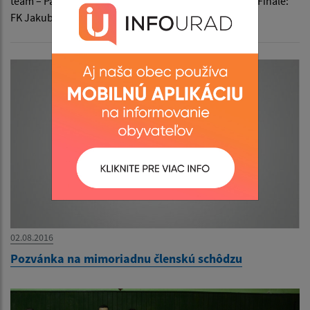
team – Partička 3:1 O 3. Miesto: Sokolici – Partička 7:2 Finále:
FK Jakubany – Hajoš team 3:2
02.08.2016
Pozvánka na mimoriadnu členskú schôdzu