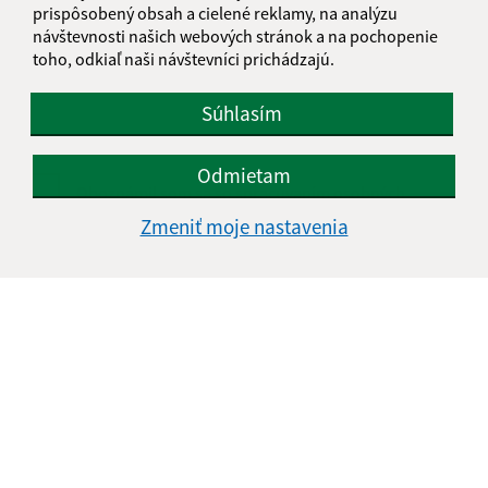
Text vašej správy (povinné)
prispôsobený obsah a cielené reklamy, na analýzu
návštevnosti našich webových stránok a na pochopenie
toho, odkiaľ naši návštevníci prichádzajú.
Súhlasím
Odmietam
Oboznámil som sa so
spracúvaním osobných
údajov
Zmeniť moje nastavenia
Google reCaptcha Response
Odoslať správu
Úradné hodiny:
Deň
Čas doobeda
Čas poobede
Pondelok:
07:30 - 11:45
12:15 - 15:30
Utorok:
nestránkový deň