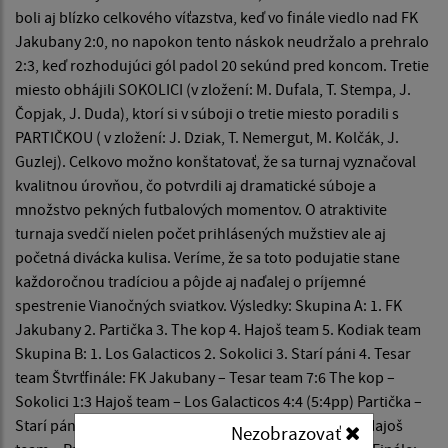
boli aj blízko celkového víťazstva, keď vo finále viedlo nad FK
Jakubany 2:0, no napokon tento náskok neudržalo a prehralo
2:3, keď rozhodujúci gól padol 20 sekúnd pred koncom. Tretie
miesto obhájili SOKOLICI (v zložení: M. Dufala, T. Stempa, J.
Čopjak, J. Duda), ktorí si v súboji o tretie miesto poradili s
PARTIČKOU ( v zložení: J. Dziak, T. Nemergut, M. Kolčák, J.
Guzlej). Celkovo možno konštatovať, že sa turnaj vyznačoval
kvalitnou úrovňou, čo potvrdili aj dramatické súboje a
množstvo pekných futbalových momentov. O atraktivite
turnaja svedčí nielen počet prihlásených mužstiev ale aj
početná divácka kulisa. Veríme, že sa toto podujatie stane
každoročnou tradíciou a pôjde aj naďalej o príjemné
spestrenie Vianočných sviatkov. Výsledky: Skupina A: 1. FK
Jakubany 2. Partička 3. The kop 4. Hajoš team 5. Kodiak team
Skupina B: 1. Los Galacticos 2. Sokolici 3. Starí páni 4. Tesar
team Štvrťfinále: FK Jakubany – Tesar team 7:6 The kop –
Sokolici 1:3 Hajoš team – Los Galacticos 4:4 (5:4pp) Partička –
Starí páni 8:2 Semifinále: FK Jakubany – Sokolici 5:0 Hajoš
Nezobrazovať