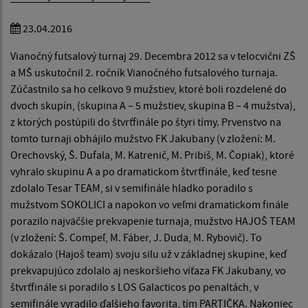
23.04.2016
Vianočný futsalový turnaj 29. Decembra 2012 sa v telocvični ZŠ
a MŠ uskutočnil 2. ročník Vianočného futsalového turnaja.
Zúčastnilo sa ho celkovo 9 mužstiev, ktoré boli rozdelené do
dvoch skupín, (skupina A – 5 mužstiev, skupina B – 4 mužstva),
z ktorých postúpili do štvrťfinále po štyri tímy. Prvenstvo na
tomto turnaji obhájilo mužstvo FK Jakubany (v zložení: M.
Orechovský, Š. Dufala, M. Katrenič, M. Pribiš, M. Čopiak), ktoré
vyhralo skupinu A a po dramatickom štvrťfinále, keď tesne
zdolalo Tesar TEAM, si v semifinále hladko poradilo s
mužstvom SOKOLICI a napokon vo veľmi dramatickom finále
porazilo najväčšie prekvapenie turnaja, mužstvo HAJOŠ TEAM
(v zložení: Š. Compeľ, M. Fáber, J. Duda, M. Rybovič). To
dokázalo (Hajoš team) svoju silu už v základnej skupine, keď
prekvapujúco zdolalo aj neskoršieho víťaza FK Jakubany, vo
štvrťfinále si poradilo s LOS Galacticos po penaltách, v
semifinále vyradilo ďalšieho favorita, tím PARTIČKA. Nakoniec