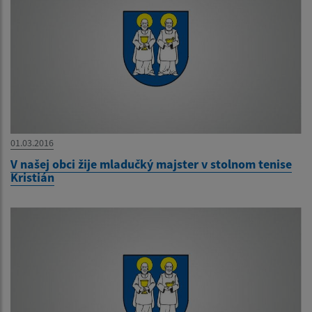
01.03.2016
V našej obci žije mladučký majster v stolnom tenise
Kristián