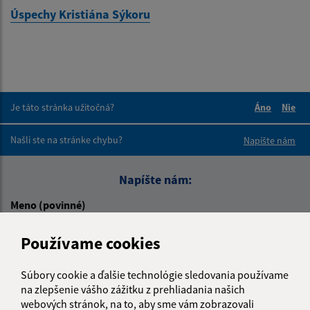
Úspechy Kristiána Sýkoru
Je táto stránka užitočná?
Áno
Nie
Boli tieto 
Boli 
Našli ste na stránke chybu?
Napíšte nám
Napíšte nám:
Meno (povinné)
Používame cookies
E-mailová adresa (povinné)
Súbory cookie a ďalšie technológie sledovania používame
na zlepšenie vášho zážitku z prehliadania našich
webových stránok, na to, aby sme vám zobrazovali