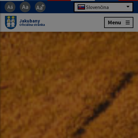
Slovenčina
Jakubany
Menu
Oficiálna stránka