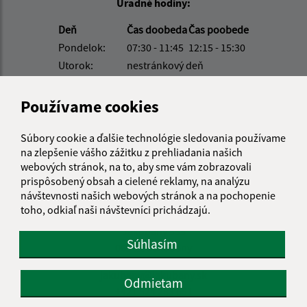
Úradné hodiny:
Deň
Čas doobeda
Čas poobede
Pondelok:
07:30 - 11:45
12:15 - 15:30
Utorok:
nestránkový deň
Streda:
07:30 - 11:45
12:15 - 17:00
Štvrtok:
07:30 - 11:45
12:15 - 15:30
Používame cookies
Piatok:
07:30 - 14:00
Súbory cookie a ďalšie technológie sledovania používame
Obedňajšia prestávka:
11:45 - 12:15
na zlepšenie vášho zážitku z prehliadania našich
webových stránok, na to, aby sme vám zobrazovali
prispôsobený obsah a cielené reklamy, na analýzu
Kontakt:
návštevnosti našich webových stránok a na pochopenie
toho, odkiaľ naši návštevníci prichádzajú.
Obecný úrad Jakubany
Jakubany 555
Súhlasím
065 12 Jakubany
jakubany@jakubany.sk
Odmietam
+421 524 283 651