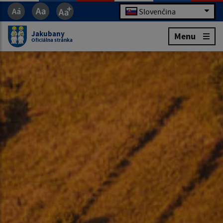
Slovenčina
Jakubany
Menu
Oficiálna stránka