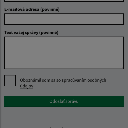
E-mailová adresa (povinné)
Text vašej správy (povinné)
Oboznámil som sa so
spracúvaním osobných
údajov
Google reCaptcha Response
Odoslať správu