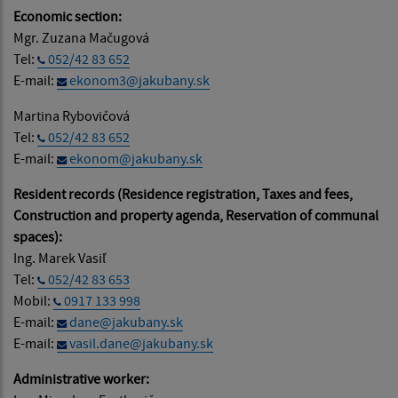
Economic section:
Mgr. Zuzana Mačugová
Tel:
052/42 83 652
E-mail:
ekonom3@jakubany.sk
Martina Rybovičová
Tel:
052/42 83 652
E-mail:
ekonom@jakubany.sk
Resident records (Residence registration, Taxes and fees,
Construction and property agenda, Reservation of communal
spaces):
Ing. Marek Vasiľ
Tel:
052/42 83 653
Mobil:
0917 133 998
E-mail:
dane@jakubany.sk
E-mail:
vasil.dane@jakubany.sk
Administrative worker: