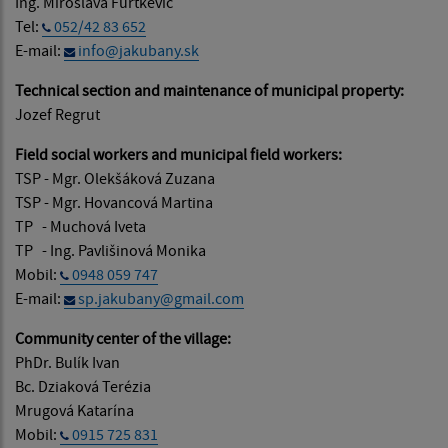
Ing. Miroslava Furtkevič
Tel:
052/42 83 652
E-mail:
info@jakubany.sk
Technical section and maintenance of municipal property:
Jozef Regrut
Field social workers and municipal field workers:
TSP - Mgr. Olekšáková Zuzana
TSP - Mgr. Hovancová Martina
TP - Muchová Iveta
TP - Ing. Pavlišinová Monika
Mobil:
0948 059 747
E-mail:
sp.jakubany@gmail.com
Community center of the village:
PhDr. Bulík Ivan
Bc. Dziaková Terézia
Mrugová Katarína
Mobil:
0915 725 831