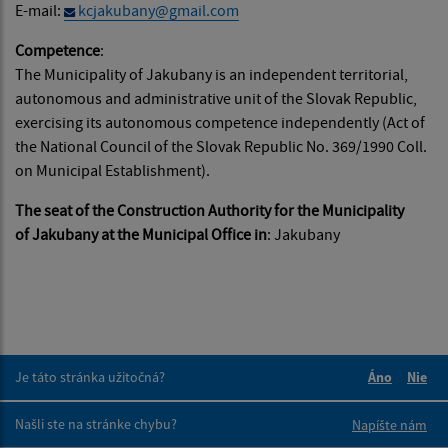
E-mail:
kcjakubany@gmail.com
Competence
:
The Municipality of Jakubany is an independent territorial,
autonomous and administrative unit of the Slovak Republic,
exercising its autonomous competence independently (Act of
the National Council of the Slovak Republic No. 369/1990 Coll.
on Municipal Establishment).
The seat of the Construction Authority for the Municipality
of Jakubany at the Municipal Office in
: Jakubany
Je táto stránka užitočná?
Áno
Nie
Boli tieto 
Boli 
Našli ste na stránke chybu?
Napíšte nám