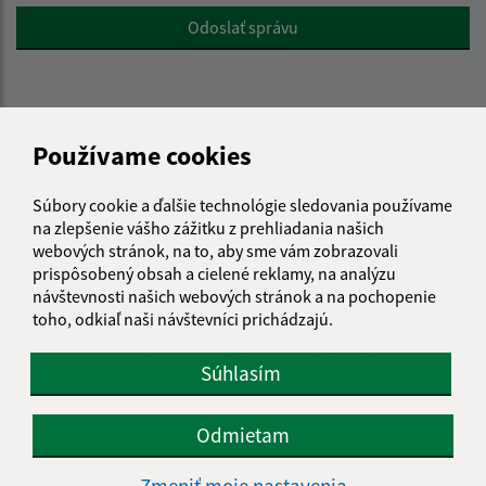
Google reCaptcha Response
Odoslať správu
Úradné hodiny:
Používame cookies
Deň
Čas doobeda
Čas poobede
Pondelok:
07:30 - 11:45
12:15 - 15:30
Súbory cookie a ďalšie technológie sledovania používame
na zlepšenie vášho zážitku z prehliadania našich
Utorok:
nestránkový deň
webových stránok, na to, aby sme vám zobrazovali
Streda:
07:30 - 11:45
12:15 - 17:00
prispôsobený obsah a cielené reklamy, na analýzu
Štvrtok:
07:30 - 11:45
12:15 - 15:30
návštevnosti našich webových stránok a na pochopenie
Piatok:
07:30 - 14:00
toho, odkiaľ naši návštevníci prichádzajú.
Obedňajšia prestávka:
11:45 - 12:15
Súhlasím
Kontakt:
Odmietam
Obecný úrad Jakubany
Zmeniť moje nastavenia