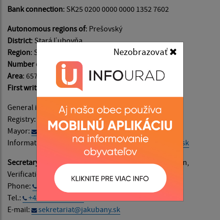
Bank connection
: SK25 0200 0000 0000 1352 7602
Autonomous regions of
: Prešovský
District
: Stará Ľubovňa
Nezobrazovať
Region
: Spiš
Number of inhabitants
: 2847
Area
: 6571 ha
First written records
: in the year 1322
General information:
info@jakubany.sk
Registry:
podatelna@jakubany.sk
Mayor:
starosta@jakubany.sk
Information on website content:
admin@jakubany.sk
Secretary
(Filing room, Main cash desk, Administration,
Verification of signatures and documents)
:
Phone:
0903 563 051
Tel.:
+421 524 283 651
E-mail:
sekretariat@jakubany.sk