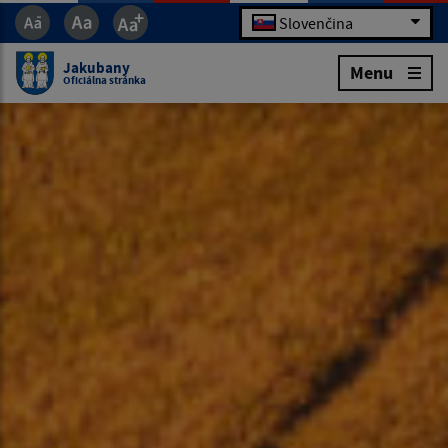
Slovenčina
Jakubany
Menu
Oficiálna stránka