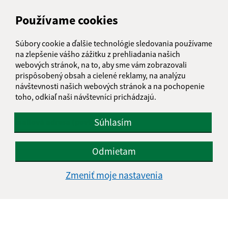
Je táto stránka užitočná?
Áno
Nie
Používame cookies
Boli tieto 
Boli 
Našli ste na stránke chybu?
Napíšte nám
Súbory cookie a ďalšie technológie sledovania používame
na zlepšenie vášho zážitku z prehliadania našich
Napíšte nám:
webových stránok, na to, aby sme vám zobrazovali
prispôsobený obsah a cielené reklamy, na analýzu
Meno (povinné)
návštevnosti našich webových stránok a na pochopenie
toho, odkiaľ naši návštevníci prichádzajú.
Súhlasím
E-mailová adresa (povinné)
Odmietam
Text vašej správy (povinné)
Zmeniť moje nastavenia