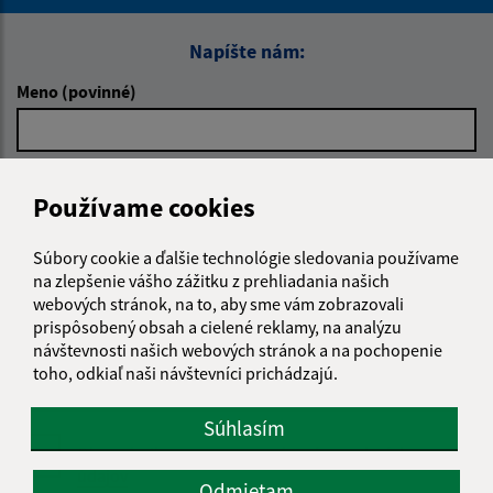
Napíšte nám:
Meno (povinné)
E-mailová adresa (povinné)
Používame cookies
Súbory cookie a ďalšie technológie sledovania používame
Text vašej správy (povinné)
na zlepšenie vášho zážitku z prehliadania našich
webových stránok, na to, aby sme vám zobrazovali
prispôsobený obsah a cielené reklamy, na analýzu
návštevnosti našich webových stránok a na pochopenie
toho, odkiaľ naši návštevníci prichádzajú.
Súhlasím
Oboznámil som sa so
spracúvaním osobných
údajov
Odmietam