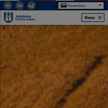
Slovenčina
Jakubany
Menu
Oficiálna stránka